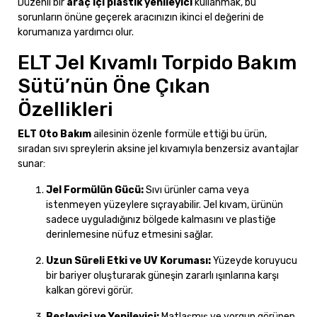
Düzenli bir
araç içi plastik yenileyici
kullanmak, bu
sorunların önüne geçerek aracınızın ikinci el değerini de
korumanıza yardımcı olur.
ELT Jel Kıvamlı Torpido Bakım
Sütü’nün Öne Çıkan
Özellikleri
ELT Oto Bakım
ailesinin özenle formüle ettiği bu ürün,
sıradan sıvı spreylerin aksine jel kıvamıyla benzersiz avantajlar
sunar:
Jel Formülün Gücü:
Sıvı ürünler cama veya
istenmeyen yüzeylere sıçrayabilir. Jel kıvam, ürünün
sadece uyguladığınız bölgede kalmasını ve plastiğe
derinlemesine nüfuz etmesini sağlar.
Uzun Süreli Etki ve UV Koruması:
Yüzeyde koruyucu
bir bariyer oluşturarak güneşin zararlı ışınlarına karşı
kalkan görevi görür.
Besleyici ve Yenileyici:
Matlaşmış ve yorgun görünen