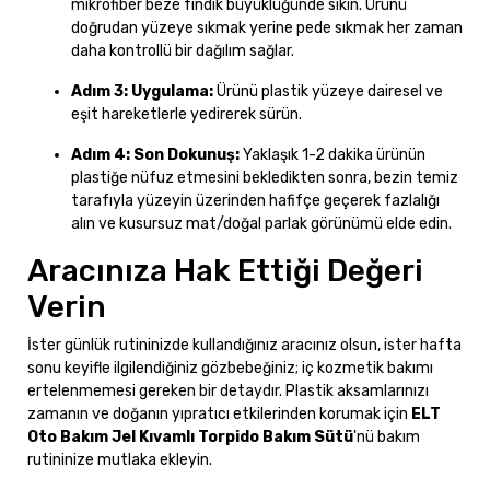
mikrofiber beze fındık büyüklüğünde sıkın. Ürünü
doğrudan yüzeye sıkmak yerine pede sıkmak her zaman
daha kontrollü bir dağılım sağlar.
Adım 3: Uygulama:
Ürünü plastik yüzeye dairesel ve
eşit hareketlerle yedirerek sürün.
Adım 4: Son Dokunuş:
Yaklaşık 1-2 dakika ürünün
plastiğe nüfuz etmesini bekledikten sonra, bezin temiz
tarafıyla yüzeyin üzerinden hafifçe geçerek fazlalığı
alın ve kusursuz mat/doğal parlak görünümü elde edin.
Aracınıza Hak Ettiği Değeri
Verin
İster günlük rutininizde kullandığınız aracınız olsun, ister hafta
sonu keyifle ilgilendiğiniz gözbebeğiniz; iç kozmetik bakımı
ertelenmemesi gereken bir detaydır. Plastik aksamlarınızı
zamanın ve doğanın yıpratıcı etkilerinden korumak için
ELT
Oto Bakım Jel Kıvamlı Torpido Bakım Sütü
'nü bakım
rutininize mutlaka ekleyin.