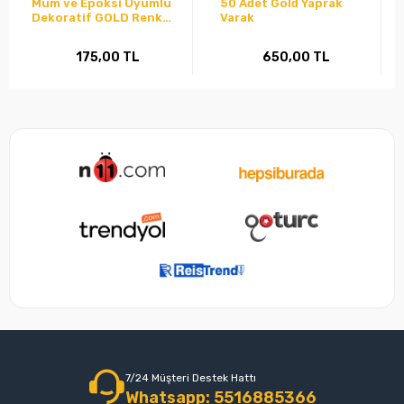
Mum ve Epoksi Uyumlu
50 Adet Gold Yaprak
Dekoratif GOLD Renk
Varak
Parça Yaprak Varak (13-
14 Yaprak)
175,00 TL
650,00 TL
7/24 Müşteri Destek Hattı
Whatsapp: 5516885366