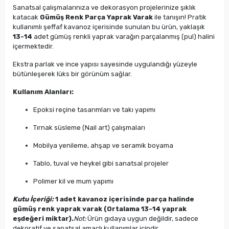
Sanatsal çalışmalarınıza ve dekorasyon projelerinize şıklık
katacak
Gümüş Renk Parça Yaprak Varak
ile tanışın! Pratik
kullanımlı şeffaf kavanoz içerisinde sunulan bu ürün, yaklaşık
13-14
adet gümüş renkli yaprak varağın parçalanmış (pul) halini
içermektedir.
Ekstra parlak ve ince yapısı sayesinde uygulandığı yüzeyle
bütünleşerek lüks bir görünüm sağlar.
Kullanım Alanları:
Epoksi reçine tasarımları ve takı yapımı
Tırnak süsleme (Nail art) çalışmaları
Mobilya yenileme, ahşap ve seramik boyama
Tablo, tuval ve heykel gibi sanatsal projeler
Polimer kil ve mum yapımı
Kutu İçeriği:
1 adet kavanoz içerisinde parça halinde
gümüş renk yaprak varak (Ortalama 13-14 yaprak
eşdeğeri miktar).
Not:
Ürün gıdaya uygun değildir, sadece
dekoratif ve sanatsal amaçlı kullanımlar içindir.