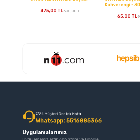
Kahverengi - 30
475,00 TL
600,00 TL
65,00 TL
9
7/24 Müşteri Destek Hattı
Whatsapp: 5516885366
Uygulamalarımız
Uygulamamız artık App Store ve Google