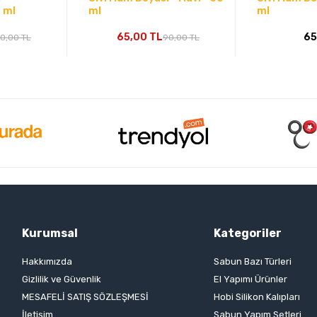
 ml
ml
ml
65,00 TL
65
0,00 TL
90,00 TL
Kurumsal
Kategoriler
Hakkımızda
Sabun Bazı Türleri
Gizlilik ve Güvenlik
El Yapımı Ürünler
MESAFELİ SATIŞ SÖZLEŞMESİ
Hobi Silikon Kalıpları
İletişim
Sabun Yapım Setleri