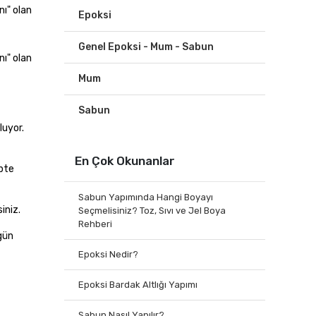
ı" olan
Epoksi
Genel Epoksi - Mum - Sabun
ı" olan
Mum
Sabun
luyor.
En Çok Okunanlar
ipte
Sabun Yapımında Hangi Boyayı
iniz.
Seçmelisiniz? Toz, Sıvı ve Jel Boya
Rehberi
"gün
Epoksi Nedir?
Epoksi Bardak Altlığı Yapımı
Sabun Nasıl Yapılır?