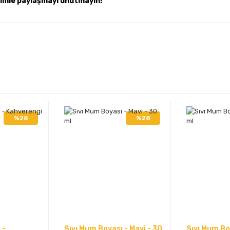
zimle paylaşmayı unutmayın!
%28
%28
 -
Sıvı Mum Boyası - Mavi - 30
Sıvı Mum Boy