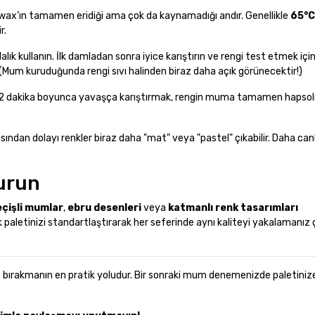
 wax’ın tamamen eridiği ama çok da kaynamadığı andır. Genellikle
65°C
r.
ık kullanın. İlk damladan sonra iyice karıştırın ve rengi test etmek iç
 (Mum kuruduğunda rengi sıvı halinden biraz daha açık görünecektir!)
1-2 dakika boyunca yavaşça karıştırmak, rengin muma tamamen hapso
sından dolayı renkler biraz daha "mat" veya "pastel" çıkabilir. Daha canl
urun
çişli mumlar
,
ebru desenleri
veya
katmanlı renk tasarımları
k paletinizi standartlaştırarak her seferinde aynı kaliteyi yakalamanız
st bırakmanın en pratik yoludur. Bir sonraki mum denemenizde paletinize