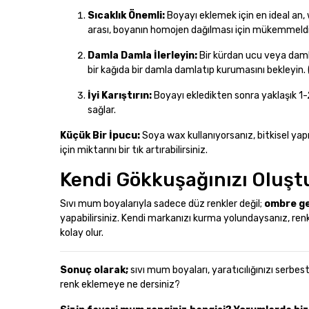
Sıcaklık Önemli:
Boyayı eklemek için en ideal an,
arası, boyanın homojen dağılması için mükemmeldi
Damla Damla İlerleyin:
Bir kürdan ucu veya damlal
bir kağıda bir damla damlatıp kurumasını bekleyin.
İyi Karıştırın:
Boyayı ekledikten sonra yaklaşık 
sağlar.
Küçük Bir İpucu:
Soya wax kullanıyorsanız, bitkisel yapı
için miktarını bir tık artırabilirsiniz.
Kendi Gökkuşağınızı Oluşt
Sıvı mum boyalarıyla sadece düz renkler değil;
ombre ge
yapabilirsiniz. Kendi markanızı kurma yolundaysanız, ren
kolay olur.
Sonuç olarak;
sıvı mum boyaları, yaratıcılığınızı serbe
renk eklemeye ne dersiniz?