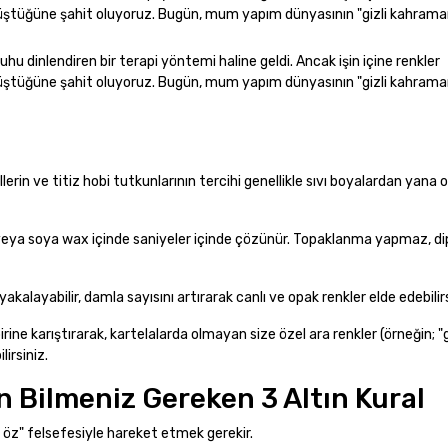
önüştüğüne şahit oluyoruz. Bugün, mum yapım dünyasının "gizli kahraman
 dinlendiren bir terapi yöntemi haline geldi. Ancak işin içine renkler
önüştüğüne şahit oluyoruz. Bugün, mum yapım dünyasının "gizli kahraman
rin ve titiz hobi tutkunlarının tercihi genellikle sıvı boyalardan yana o
n veya soya wax içinde saniyeler içinde çözünür. Topaklanma yapmaz, d
yakalayabilir, damla sayısını artırarak canlı ve opak renkler elde edebilirs
rbirine karıştırarak, kartelalarda olmayan size özel ara renkler (örneğin; 
irsiniz.
n Bilmeniz Gereken 3 Altın Kural
 öz" felsefesiyle hareket etmek gerekir.