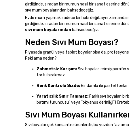
girdiğinde, sıradan bir mumun nasıl bir sanat eserine d
sıvı mum boyalarından bahsedeceğiz.
Evde mum yapmak sadece bir hobi değil, aynı zamanda ruhu
girdiğinde, sıradan bir mumun nasıl bir sanat eserine d
sıvı mum boyalarından
bahsedeceğiz.
Neden Sıvı Mum Boyası?
Piyasada granül veya tablet boyalar olsa da, profesyonelle
Peki ama neden?
Zahmetsiz Karışım:
Sıvı boyalar, erimiş parafı
tortu bırakmaz.
Renk Kontrolü Sizde:
Bir damla ile pastel tonlar 
Yaratıcılık Sınır Tanımaz:
Farklı sıvı boyaları bi
batımı turuncusu" veya "okyanus derinliği") üretebil
Sıvı Mum Boyası Kullanırke
Sıvı boyalar çok konsantre ürünlerdir, bu yüzden "az ama