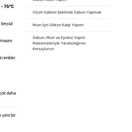
 - 75°C
Üzüm Salkımı Şeklinde Sabun Yapmak
in beyaz
Mum İçin Silikon Kalıp Yapımı
Sabun, Mum ve Epoksi Yapım
lmasını
Malzemeleriyle Yaratıcılığınızı
Konuşturun
ı renkler
 çok daha
 yeni bir