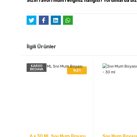
Sizin favori mum renginiz hangisi? Yorumlarda bi
İlgili Ürünler
KARGO
BEDAVA
%21
6 x 30 ML Sıvı Mum Boyası
Sıvı Mum Boyası