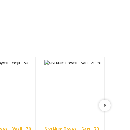
ası - Yeşil - 30
Sıvı Mum Boyası - Sarı - 30
Sıvı Mu