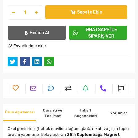
Sepete Ekle
WHATSAPP İLE
Hemen Al
SİPARİŞ VER
Favorilerime ekle
Garanti ve
Taksit
Ürün Açıklaması
Yorumlar
Teslimat
Seçenekleri
Özel günleriniz (bebek mevlidi, doğum günü, nikah vb.) için toplu
üretim yapmanızı kolaylaştıran
25'li Kaplumbağa Magnet