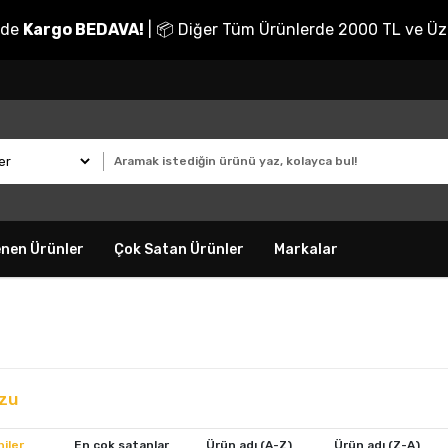
nde
Kargo BEDAVA!
| 📦 Diğer Tüm Ürünlerde 2000 TL ve Üz
enen Ürünler
Çok Satan Ürünler
Markalar
zu
iler
En çok satanlar
Ürün adı (A-Z)
Ürün adı (Z-A)