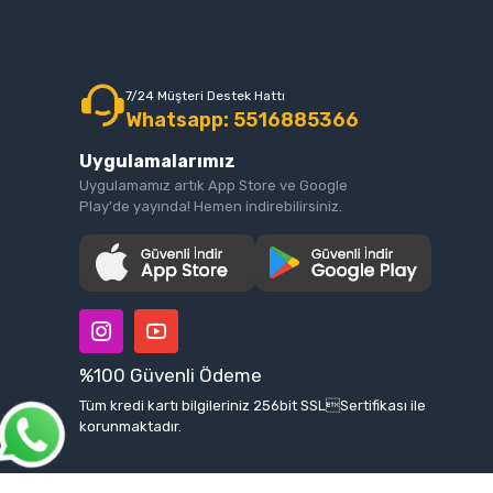
Geni
2. D
Taş tozunu
7/24 Müşteri Destek Hattı
Çok koyu 
Whatsapp: 5516885366
Genel kur
Uygulamalarımız
zaman "ön
Karışımın
Uygulamamız artık App Store ve Google
Play'de yayında! Hemen indirebilirsiniz.
(İpucu: H
3. P
Tozu suya
kabarcıkla
4. K
%100 Güvenli Ödeme
Harcı seç
Tüm kredi kartı bilgileriniz 256bit SSLSertifikası ile
detaylara
korunmaktadır.
doldurun 
sağlayın.