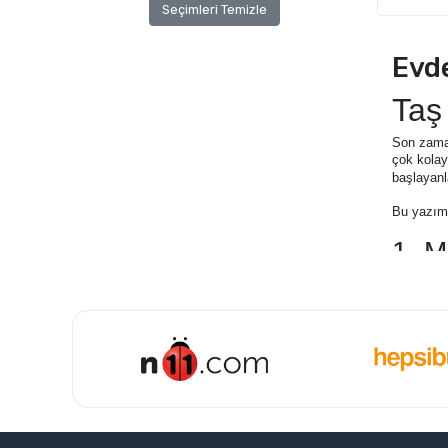
Seçimleri Temizle
Evde
Taş
Son zaman
çok kolay
başlayanl
Bu yazımı
1. M
Projenize
Pürü
Daha
kull
alab
Sili