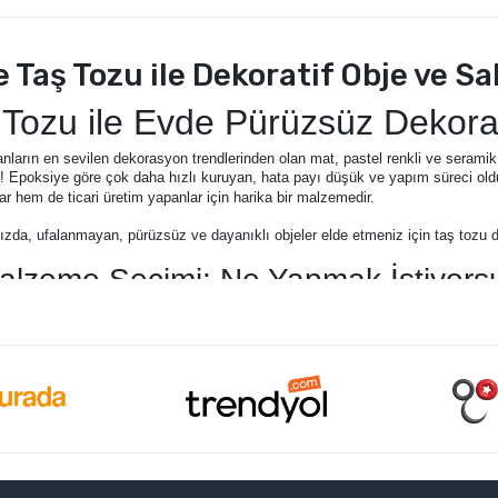
 Taş Tozu ile Dekoratif Obje ve Sak
 Tozu ile Evde Pürüzsüz Dekorati
ların en sevilen dekorasyon trendlerinden olan mat, pastel renkli ve seramik
!
Epoksiye göre çok daha hızlı kuruyan, hata payı düşük ve yapım süreci oldu
ar hem de ticari üretim yapanlar için harika bir malzemedir.
zda, ufalanmayan, pürüzsüz ve dayanıklı objeler elde etmeniz için taş tozu d
alzeme Seçimi: Ne Yapmak İstiyor
 başlamadan önce doğru tozu seçmek önemlidir:
zsüz ve klasik kokulu taş objeler (bebek şekerleri, küçük isimlikler) için ince 
 dayanıklı saksılar, küllükler, mumluklar ve büyük dekoratif heykeller (Örn:
anmanız gerekir.
Gri, kiremit, inci beyazı veya krem gibi kendinden renkli
beto
ilirsiniz.
kon Kalıp:
Taş tozu dökümüne uygun, detayları net veren esnek
beton kalıpla