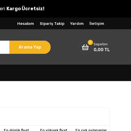
eri
Kargo Ücretsiz!
Hesabım
Sipariş Takip
Yardım
İletişim
0
Sepetim
Arama Yap
0,00 TL
En düşük fiyat
En yüksek fiyat
En çok oylananlar