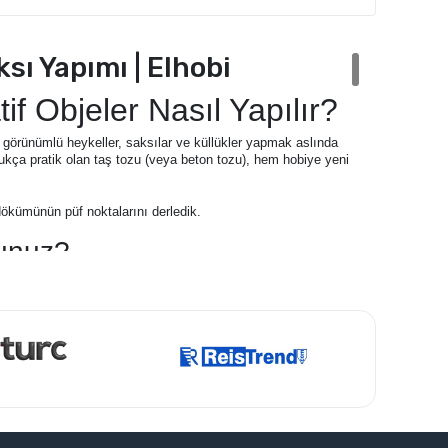
sı Yapımı | Elhobi
f Objeler Nasıl Yapılır?
 görünümlü heykeller, saksılar ve küllükler yapmak aslında
kça pratik olan taş tozu (veya beton tozu), hem hobiye yeni
ökümünün püf noktalarını derledik.
sunuz?
yapılı standart taş tozları uygundur.
 Medusa, David büstleri) yapmak istiyorsanız
beton tozu
n tozları
ile boyama derdi olmadan harika sonuçlar
rı ve dekoratif silikon kalıplar
kullanmalısınız.