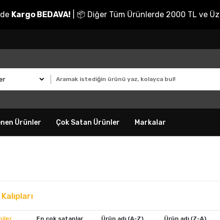
nde
Kargo BEDAVA!
| 📦 Diğer Tüm Ürünlerde 2000 TL ve Üz
enen Ürünler
Çok Satan Ürünler
Markalar
Kalıpları
iler
En çok satanlar
Ürün adı (A-Z)
Ürün adı (Z-A)