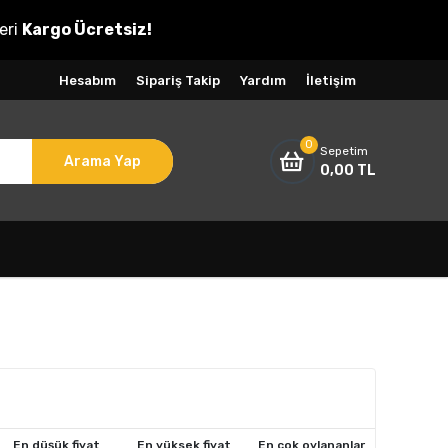
eri
Kargo Ücretsiz!
Hesabım
Sipariş Takip
Yardım
İletişim
0
Sepetim
Arama Yap
0,00 TL
En düşük fiyat
En yüksek fiyat
En çok oylananlar