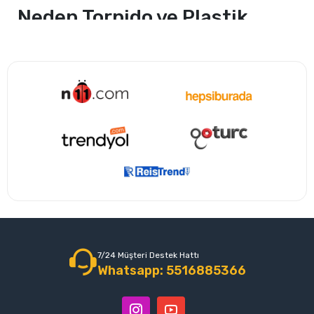
Neden Torpido ve Plastik
Bakımı Yapmalısınız?
Araç içindeki plastik yüzeyler, özellikle de geniş torpido alanları
(örneğin Skoda Octavia gibi ferah iç hacme sahip araçlarda)
tozu ve güneşi en çok çeken bölgelerdir. Düzenli bakım
yapılmayan yüzeylerde şu sorunlar ortaya çıkar:
Renk Solması:
Güneş ışınları siyah ve gri plastiklerin
rengini grileştirir.
Çatlama:
Nemini kaybeden plastik sertleşir ve zamanla
çatlar.
Aşırı Tozlanma:
Antistatik olmayan yüzeyler tozu
mıknatıs gibi çeker.
Düzenli bir
araç içi plastik yenileyici
kullanmak, bu sorunların
önüne geçerek aracınızın ikinci el değerini de korumanıza
7/24 Müşteri Destek Hattı
Whatsapp: 5516885366
yardımcı olur.
ELT Jel Kıvamlı Torpido Bakım