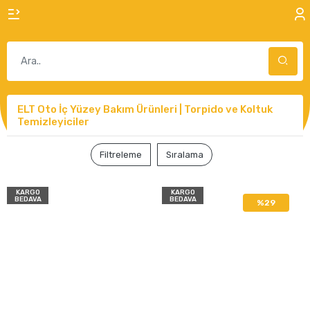
ELT Oto İç Yüzey Bakım Ürünleri | Torpido ve Koltuk
Temizleyiciler
Filtreleme
Sıralama
KARGO
KARGO
BEDAVA
BEDAVA
%29