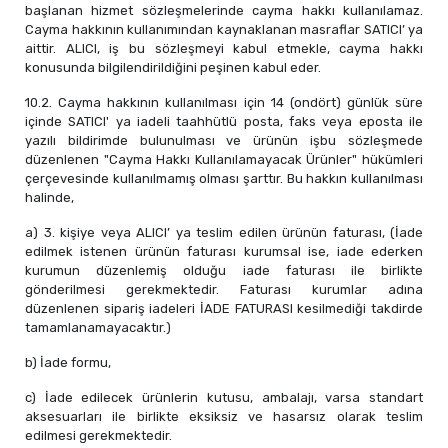
başlanan hizmet sözleşmelerinde cayma hakkı kullanılamaz.
Cayma hakkının kullanımından kaynaklanan masraflar SATICI’ ya
aittir. ALICI, iş bu sözleşmeyi kabul etmekle, cayma hakkı
konusunda bilgilendirildiğini peşinen kabul eder.
10.2. Cayma hakkının kullanılması için 14 (ondört) günlük süre
içinde SATICI' ya iadeli taahhütlü posta, faks veya eposta ile
yazılı bildirimde bulunulması ve ürünün işbu sözleşmede
düzenlenen "Cayma Hakkı Kullanılamayacak Ürünler" hükümleri
çerçevesinde kullanılmamış olması şarttır. Bu hakkın kullanılması
halinde,
a) 3. kişiye veya ALICI’ ya teslim edilen ürünün faturası, (İade
edilmek istenen ürünün faturası kurumsal ise, iade ederken
kurumun düzenlemiş olduğu iade faturası ile birlikte
gönderilmesi gerekmektedir. Faturası kurumlar adına
düzenlenen sipariş iadeleri İADE FATURASI kesilmediği takdirde
tamamlanamayacaktır.)
b) İade formu,
c) İade edilecek ürünlerin kutusu, ambalajı, varsa standart
aksesuarları ile birlikte eksiksiz ve hasarsız olarak teslim
edilmesi gerekmektedir.