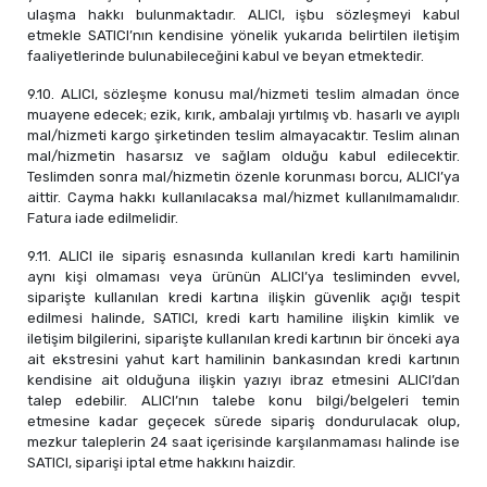
ulaşma hakkı bulunmaktadır. ALICI, işbu sözleşmeyi kabul
etmekle SATICI’nın kendisine yönelik yukarıda belirtilen iletişim
faaliyetlerinde bulunabileceğini kabul ve beyan etmektedir.
9.10. ALICI, sözleşme konusu mal/hizmeti teslim almadan önce
muayene edecek; ezik, kırık, ambalajı yırtılmış vb. hasarlı ve ayıplı
mal/hizmeti kargo şirketinden teslim almayacaktır. Teslim alınan
mal/hizmetin hasarsız ve sağlam olduğu kabul edilecektir.
Teslimden sonra mal/hizmetin özenle korunması borcu, ALICI’ya
aittir. Cayma hakkı kullanılacaksa mal/hizmet kullanılmamalıdır.
Fatura iade edilmelidir.
9.11. ALICI ile sipariş esnasında kullanılan kredi kartı hamilinin
aynı kişi olmaması veya ürünün ALICI’ya tesliminden evvel,
siparişte kullanılan kredi kartına ilişkin güvenlik açığı tespit
edilmesi halinde, SATICI, kredi kartı hamiline ilişkin kimlik ve
iletişim bilgilerini, siparişte kullanılan kredi kartının bir önceki aya
ait ekstresini yahut kart hamilinin bankasından kredi kartının
kendisine ait olduğuna ilişkin yazıyı ibraz etmesini ALICI’dan
talep edebilir. ALICI’nın talebe konu bilgi/belgeleri temin
etmesine kadar geçecek sürede sipariş dondurulacak olup,
mezkur taleplerin 24 saat içerisinde karşılanmaması halinde ise
SATICI, siparişi iptal etme hakkını haizdir.