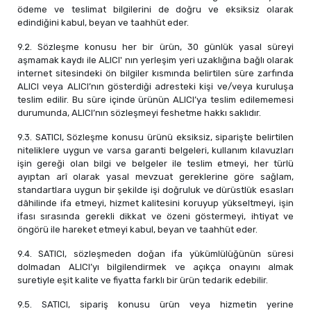
ödeme ve teslimat bilgilerini de doğru ve eksiksiz olarak
edindiğini kabul, beyan ve taahhüt eder.
9.2. Sözleşme konusu her bir ürün, 30 günlük yasal süreyi
aşmamak kaydı ile ALICI' nın yerleşim yeri uzaklığına bağlı olarak
internet sitesindeki ön bilgiler kısmında belirtilen süre zarfında
ALICI veya ALICI’nın gösterdiği adresteki kişi ve/veya kuruluşa
teslim edilir. Bu süre içinde ürünün ALICI’ya teslim edilememesi
durumunda, ALICI’nın sözleşmeyi feshetme hakkı saklıdır.
9.3. SATICI, Sözleşme konusu ürünü eksiksiz, siparişte belirtilen
niteliklere uygun ve varsa garanti belgeleri, kullanım kılavuzları
işin gereği olan bilgi ve belgeler ile teslim etmeyi, her türlü
ayıptan arî olarak yasal mevzuat gereklerine göre sağlam,
standartlara uygun bir şekilde işi doğruluk ve dürüstlük esasları
dâhilinde ifa etmeyi, hizmet kalitesini koruyup yükseltmeyi, işin
ifası sırasında gerekli dikkat ve özeni göstermeyi, ihtiyat ve
öngörü ile hareket etmeyi kabul, beyan ve taahhüt eder.
9.4. SATICI, sözleşmeden doğan ifa yükümlülüğünün süresi
dolmadan ALICI’yı bilgilendirmek ve açıkça onayını almak
suretiyle eşit kalite ve fiyatta farklı bir ürün tedarik edebilir.
9.5. SATICI, sipariş konusu ürün veya hizmetin yerine