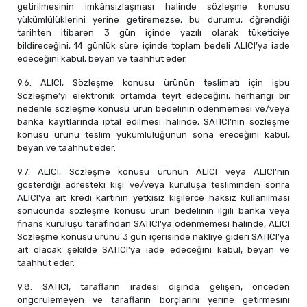
getirilmesinin imkânsızlaşması halinde sözleşme konusu
yükümlülüklerini yerine getiremezse, bu durumu, öğrendiği
tarihten itibaren 3 gün içinde yazılı olarak tüketiciye
bildireceğini, 14 günlük süre içinde toplam bedeli ALICI’ya iade
edeceğini kabul, beyan ve taahhüt eder.
9.6. ALICI, Sözleşme konusu ürünün teslimatı için işbu
Sözleşme’yi elektronik ortamda teyit edeceğini, herhangi bir
nedenle sözleşme konusu ürün bedelinin ödenmemesi ve/veya
banka kayıtlarında iptal edilmesi halinde, SATICI’nın sözleşme
konusu ürünü teslim yükümlülüğünün sona ereceğini kabul,
beyan ve taahhüt eder.
9.7. ALICI, Sözleşme konusu ürünün ALICI veya ALICI’nın
gösterdiği adresteki kişi ve/veya kuruluşa tesliminden sonra
ALICI'ya ait kredi kartının yetkisiz kişilerce haksız kullanılması
sonucunda sözleşme konusu ürün bedelinin ilgili banka veya
finans kuruluşu tarafından SATICI'ya ödenmemesi halinde, ALICI
Sözleşme konusu ürünü 3 gün içerisinde nakliye gideri SATICI’ya
ait olacak şekilde SATICI’ya iade edeceğini kabul, beyan ve
taahhüt eder.
9.8. SATICI, tarafların iradesi dışında gelişen, önceden
öngörülemeyen ve tarafların borçlarını yerine getirmesini