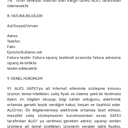
7.4. Ürün sevkiyat masrafı olan kargo ücreti ALICI tarafından
ödenecektir.
8. FATURA BİLGİLERİ
Ad/Soyad/Unvan
Adres
Telefon
Faks
Eposta/kullanıcı adı
Fatura teslim :Fatura sipariş teslimatı sırasında fatura adresine
sipariş ile birlikte
teslim edilecektir.
9. GENEL HÜKÜMLER
9.1. ALICI, SATICI’ya ait internet sitesinde sözleşme konusu
ürünün temel nitelikleri, satış fiyatı ve ödeme şekli ile teslimata
ilişkin ön bilgileri okuyup, bilgi sahibi olduğunu, elektronik
ortamda gerekli teyidi verdiğini kabul, beyan ve taahhüt eder.
ALICI’nın; Ön Bilgilendirmeyi elektronik ortamda teyit etmesi,
mesafeli satış sözleşmesinin kurulmasından evvel, SATICI
tarafından ALICI' ya verilmesi gereken adresi, siparişi verilen
ürünlere ait temel özellikleri, ürünlerin vergiler dâhil fiyatını,