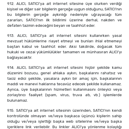
9.12. ALICI, SATICI’ya ait internet sitesine üye olurken verdiği
kişisel ve diğer sair bilgilerin gerçeğe uygun olduğunu, SATICI’nın
bu bilgilerin gerçeğe aykırılığı nedeniyle uğrayacağı tüm
zararları, SATICI’nın ilk bildirimi üzerine derhal, nakden ve
defaten tazmin edeceğini beyan ve taahhüt eder.
9.13. ALICI, SATICI’ya ait internet sitesini kullanırken yasal
mevzuat hükümlerine riayet etmeyi ve bunları ihlal etmemeyi
baştan kabul ve taahhüt eder. Aksi takdirde, doğacak tüm
hukuki ve cezai yükümlülükler tamamen ve münhasıran ALICI’yı
bağlayacaktır.
9.14. ALICI, SATICI’ya ait internet sitesini hiçbir şekilde kamu
düzenini bozucu, genel ahlaka aykırı, başkalarını rahatsız ve
taciz edici şekilde, yasalara aykırı bir amaç için, başkalarının
maddi ve manevi haklarına tecavüz edecek şekilde kullanamaz.
Ayrıca, üye başkalarının hizmetleri kullanmasını önleyici veya
zorlaştırıcı faaliyet (spam, virus, truva atı, vb.) işlemlerde
bulunamaz.
9.15. SATICI’ya ait internet sitesinin üzerinden, SATICI’nın kendi
kontrolünde olmayan ve/veya başkaca üçüncü kişilerin sahip
olduğu ve/veya işlettiği başka web sitelerine ve/veya başka
içeriklere link verilebilir. Bu linkler ALICI’ya yönlenme kolaylığı