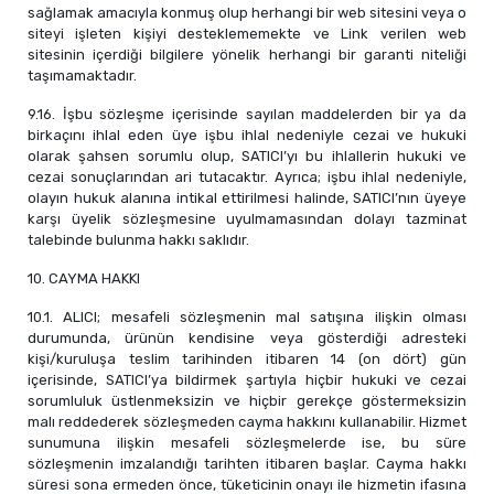
sağlamak amacıyla konmuş olup herhangi bir web sitesini veya o
siteyi işleten kişiyi desteklememekte ve Link verilen web
sitesinin içerdiği bilgilere yönelik herhangi bir garanti niteliği
taşımamaktadır.
9.16. İşbu sözleşme içerisinde sayılan maddelerden bir ya da
birkaçını ihlal eden üye işbu ihlal nedeniyle cezai ve hukuki
olarak şahsen sorumlu olup, SATICI’yı bu ihlallerin hukuki ve
cezai sonuçlarından ari tutacaktır. Ayrıca; işbu ihlal nedeniyle,
olayın hukuk alanına intikal ettirilmesi halinde, SATICI’nın üyeye
karşı üyelik sözleşmesine uyulmamasından dolayı tazminat
talebinde bulunma hakkı saklıdır.
10. CAYMA HAKKI
10.1. ALICI; mesafeli sözleşmenin mal satışına ilişkin olması
durumunda, ürünün kendisine veya gösterdiği adresteki
kişi/kuruluşa teslim tarihinden itibaren 14 (on dört) gün
içerisinde, SATICI’ya bildirmek şartıyla hiçbir hukuki ve cezai
sorumluluk üstlenmeksizin ve hiçbir gerekçe göstermeksizin
malı reddederek sözleşmeden cayma hakkını kullanabilir. Hizmet
sunumuna ilişkin mesafeli sözleşmelerde ise, bu süre
sözleşmenin imzalandığı tarihten itibaren başlar. Cayma hakkı
süresi sona ermeden önce, tüketicinin onayı ile hizmetin ifasına