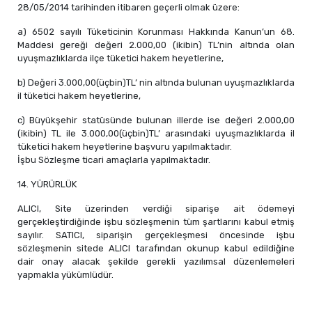
28/05/2014 tarihinden itibaren geçerli olmak üzere:
a) 6502 sayılı Tüketicinin Korunması Hakkında Kanun’un 68.
Maddesi gereği değeri 2.000,00 (ikibin) TL’nin altında olan
uyuşmazlıklarda ilçe tüketici hakem heyetlerine,
b) Değeri 3.000,00(üçbin)TL’ nin altında bulunan uyuşmazlıklarda
il tüketici hakem heyetlerine,
c) Büyükşehir statüsünde bulunan illerde ise değeri 2.000,00
(ikibin) TL ile 3.000,00(üçbin)TL’ arasındaki uyuşmazlıklarda il
tüketici hakem heyetlerine başvuru yapılmaktadır.
İşbu Sözleşme ticari amaçlarla yapılmaktadır.
14. YÜRÜRLÜK
ALICI, Site üzerinden verdiği siparişe ait ödemeyi
gerçekleştirdiğinde işbu sözleşmenin tüm şartlarını kabul etmiş
sayılır. SATICI, siparişin gerçekleşmesi öncesinde işbu
sözleşmenin sitede ALICI tarafından okunup kabul edildiğine
dair onay alacak şekilde gerekli yazılımsal düzenlemeleri
yapmakla yükümlüdür.