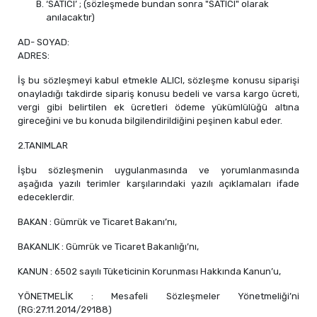
‘SATICI’ ; (sözleşmede bundan sonra "SATICI" olarak
anılacaktır)
AD- SOYAD:
ADRES:
İş bu sözleşmeyi kabul etmekle ALICI, sözleşme konusu siparişi
onayladığı takdirde sipariş konusu bedeli ve varsa kargo ücreti,
vergi gibi belirtilen ek ücretleri ödeme yükümlülüğü altına
gireceğini ve bu konuda bilgilendirildiğini peşinen kabul eder.
2.TANIMLAR
İşbu sözleşmenin uygulanmasında ve yorumlanmasında
aşağıda yazılı terimler karşılarındaki yazılı açıklamaları ifade
edeceklerdir.
BAKAN : Gümrük ve Ticaret Bakanı’nı,
BAKANLIK : Gümrük ve Ticaret Bakanlığı’nı,
KANUN : 6502 sayılı Tüketicinin Korunması Hakkında Kanun’u,
YÖNETMELİK : Mesafeli Sözleşmeler Yönetmeliği’ni
(RG:27.11.2014/29188)