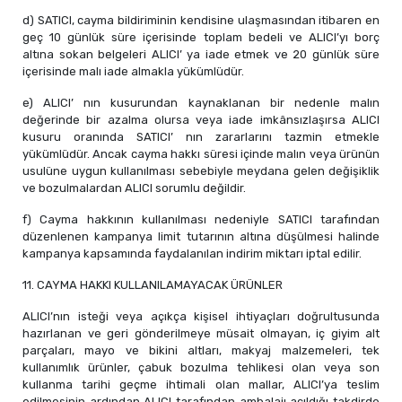
d) SATICI, cayma bildiriminin kendisine ulaşmasından itibaren en
geç 10 günlük süre içerisinde toplam bedeli ve ALICI’yı borç
altına sokan belgeleri ALICI’ ya iade etmek ve 20 günlük süre
içerisinde malı iade almakla yükümlüdür.
e) ALICI’ nın kusurundan kaynaklanan bir nedenle malın
değerinde bir azalma olursa veya iade imkânsızlaşırsa ALICI
kusuru oranında SATICI’ nın zararlarını tazmin etmekle
yükümlüdür. Ancak cayma hakkı süresi içinde malın veya ürünün
usulüne uygun kullanılması sebebiyle meydana gelen değişiklik
ve bozulmalardan ALICI sorumlu değildir.
f) Cayma hakkının kullanılması nedeniyle SATICI tarafından
düzenlenen kampanya limit tutarının altına düşülmesi halinde
kampanya kapsamında faydalanılan indirim miktarı iptal edilir.
11. CAYMA HAKKI KULLANILAMAYACAK ÜRÜNLER
ALICI’nın isteği veya açıkça kişisel ihtiyaçları doğrultusunda
hazırlanan ve geri gönderilmeye müsait olmayan, iç giyim alt
parçaları, mayo ve bikini altları, makyaj malzemeleri, tek
kullanımlık ürünler, çabuk bozulma tehlikesi olan veya son
kullanma tarihi geçme ihtimali olan mallar, ALICI’ya teslim
edilmesinin ardından ALICI tarafından ambalajı açıldığı takdirde