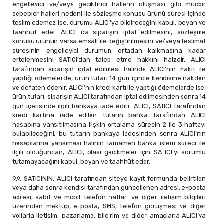
engelleyici ve/veya geciktirici hallerin oluşması gibi mücbir
sebepler halleri nedeni ile sözleşme konusu ürünü süresi içinde
teslim edemez ise, durumu ALICI'ya bildireceğini kabul, beyan ve
taahhüt eder. ALICI da siparişin iptal edilmesini, sözleşme
konusu ürünün varsa emsali ile değiştirilmesini ve/veya teslimat
süresinin engelleyici durumun ortadan kalkmasına kadar
ertelenmesini SATICI’dan talep etme hakkını haizdir. ALICI
tarafından siparişin iptal edilmesi halinde ALICI’nın nakit ile
yaptığı ödemelerde, ürün tutarı 14 gün içinde kendisine nakden
ve defaten ödenir. ALICI’nın kredi kartı ile yaptığı ödemelerde ise,
ürün tutarı, siparişin ALICI tarafından iptal edilmesinden sonra 14
gün içerisinde ilgili bankaya iade edilir. ALICI, SATICI tarafından
kredi kartına iade edilen tutarın banka tarafından ALICI
hesabına yansıtılmasına ilişkin ortalama sürecin 2 ile 3 haftayı
bulabileceğini, bu tutarın bankaya iadesinden sonra ALICI’nın
hesaplarına yansıması halinin tamamen banka işlem süreci ile
ilgili olduğundan, ALICI, olası gecikmeler için SATICI’yı sorumlu
tutamayacağını kabul, beyan ve taahhüt eder.
9.9. SATICININ, ALICI tarafından siteye kayıt formunda belirtilen
veya daha sonra kendisi tarafından güncellenen adresi, e-posta
adresi, sabit ve mobil telefon hatları ve diğer iletişim bilgileri
üzerinden mektup, e-posta, SMS, telefon görüşmesi ve diğer
yollarla iletişim, pazarlama, bildirim ve diğer amaçlarla ALICI’ya