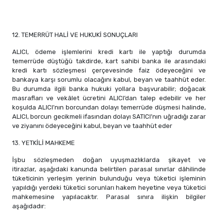
12. TEMERRÜT HALİ VE HUKUKİ SONUÇLARI
ALICI, ödeme işlemlerini kredi kartı ile yaptığı durumda
temerrüde düştüğü takdirde, kart sahibi banka ile arasındaki
kredi kartı sözleşmesi çerçevesinde faiz ödeyeceğini ve
bankaya karşı sorumlu olacağını kabul, beyan ve taahhüt eder.
Bu durumda ilgili banka hukuki yollara başvurabilir; doğacak
masrafları ve vekâlet ücretini ALICI’dan talep edebilir ve her
koşulda ALICI’nın borcundan dolayı temerrüde düşmesi halinde,
ALICI, borcun gecikmeli ifasından dolayı SATICI’nın uğradığı zarar
ve ziyanını ödeyeceğini kabul, beyan ve taahhüt eder
13. YETKİLİ MAHKEME
İşbu sözleşmeden doğan uyuşmazlıklarda şikayet ve
itirazlar, aşağıdaki kanunda belirtilen parasal sınırlar dâhilinde
tüketicinin yerleşim yerinin bulunduğu veya tüketici işleminin
yapıldığı yerdeki tüketici sorunları hakem heyetine veya tüketici
mahkemesine yapılacaktır. Parasal sınıra ilişkin bilgiler
aşağıdadır: