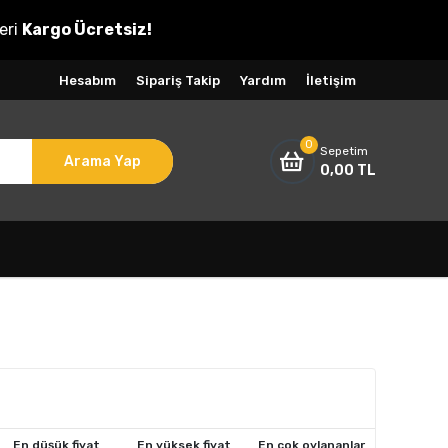
eri
Kargo Ücretsiz!
Hesabım
Sipariş Takip
Yardım
İletişim
0
Sepetim
Arama Yap
0,00 TL
En düşük fiyat
En yüksek fiyat
En çok oylananlar