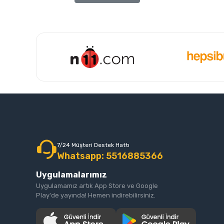
7/24 Müşteri Destek Hattı
Whatsapp: 5516885366
Uygulamalarımız
Uygulamamız artık App Store ve Google
Play'de yayında! Hemen indirebilirsiniz.