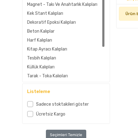
Magnet - Takı Ve Anahtarlık Kalıpları
Kek Stant Kalıpları
Ürün 
Dekoratif Epoksi Kalıpları
Beton Kalıplar
Harf Kalıpları
Kitap Ayracı Kalıpları
Tesbih Kalıpları
Küllük Kalıpları
Tarak - Toka Kalıpları
Epoksi Reçine Silikon Kalıplar
Listeleme
Mix Model Silikon Kalıp 1. Nesil
Tepsi - Sehba ve Sunum Silikon
Sadece stoktakileri göster
Kalıpları
Ücretsiz Kargo
Kalem - Cetvel Kalıpları
Seçimleri Temizle