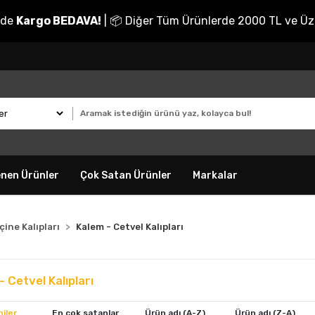
nde
Kargo BEDAVA!
| 📦 Diğer Tüm Ürünlerde 2000 TL ve Üz
enen Ürünler
Çok Satan Ürünler
Markalar
çine Kalıpları
Kalem - Cetvel Kalıpları
 Cetvel Kalıpları
iler
En çok satanlar
Ürün adı (A-Z)
Ürün adı (Z-A)