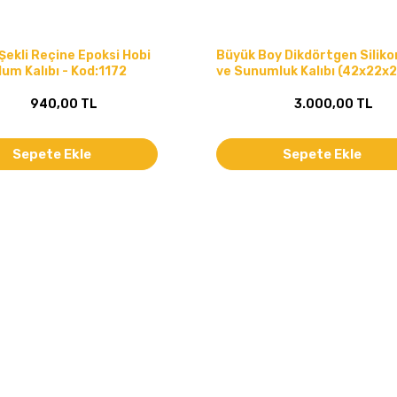
ekli Reçine Epoksi Hobi
Büyük Boy Dikdörtgen Siliko
Mum Kalıbı - Kod:1172
ve Sunumluk Kalıbı (42x22x
940,00 TL
3.000,00 TL
Sepete Ekle
Sepete Ekle