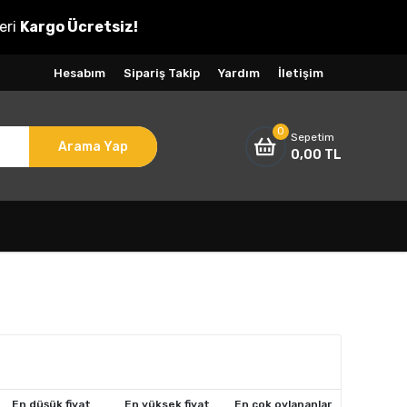
eri
Kargo Ücretsiz!
Hesabım
Sipariş Takip
Yardım
İletişim
0
Sepetim
Arama Yap
0,00 TL
En düşük fiyat
En yüksek fiyat
En çok oylananlar