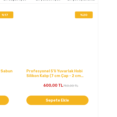
%17
%20
n Sabun
Profesyonel 5’li Yuvarlak Hobi
Silikon Kalıp (7 cm Çap - 2 cm
Derinlik)
600,00 TL
750,00 TL
Sepete Ekle