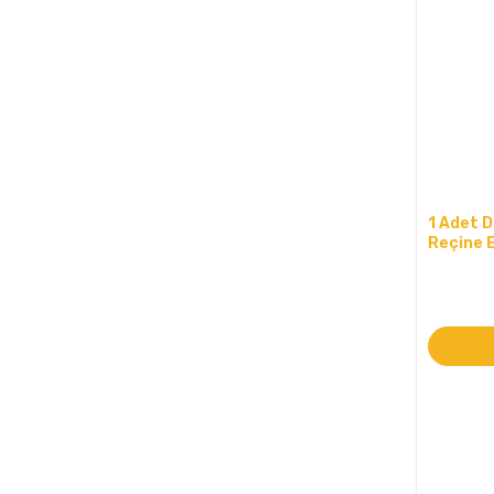
1 Adet D
Reçine E