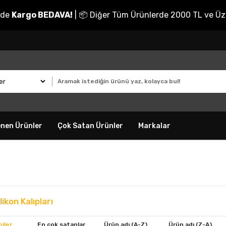
nde
Kargo BEDAVA!
| 📦 Diğer Tüm Ürünlerde 2000 TL ve Üz
enen Ürünler
Çok Satan Ürünler
Markalar
likon Kalıpları
iler
En çok satanlar
Ürün adı (A-Z)
Ürün adı (Z-A)