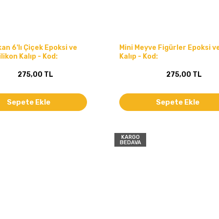
n 6'lı Çiçek Epoksi ve
Mini Meyve Figürler Epoksi 
likon Kalıp - Kod:
Kalıp - Kod:
275,00 TL
275,00 TL
Sepete Ekle
Sepete Ekle
KARGO
BEDAVA