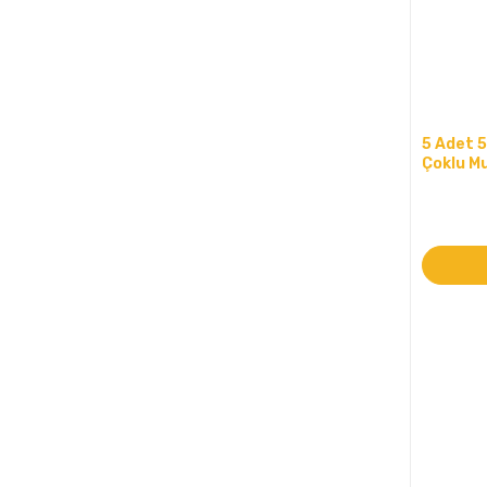
5 Adet 5
Çoklu M
cm (58)