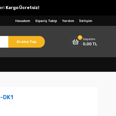
eri
Kargo Ücretsiz!
Hesabım
Sipariş Takip
Yardım
İletişim
0
Sepetim
Arama Yap
0,00 TL
 -DK1