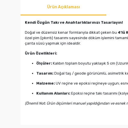
Ürün Açıklaması
Kendi Özgün Takı ve Anahtarlıklarınızı Tasarlayın!
Doğal ve düzensiz kenar formlarıyla dikkat çeken bu
4'lü 
özel pim (çıkıntı) tasarımı sayesinde döküm işlemini tamaml
çanta süsü yapmak için idealdir.
Ürün Özellikleri:
Ölçüler:
Kalıbın toplam boyutu yaklaşık 5 cm (Uzunlu
Tasarım:
Doğal taş / geode görünümlü, asimetrik ke
Malzeme:
UV reçine ve epoksi reçineye uygun; esnek,
Kullanım Alanları:
Epoksi reçine takı tasarımı (kolye
(Önemli Not: Ürün ölçümleri manuel yapıldığından ve esnek mal