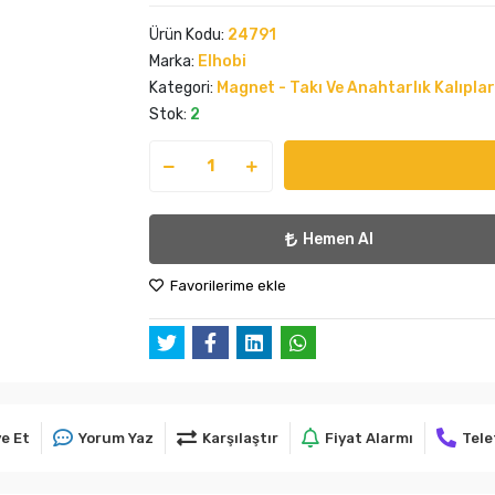
Ürün Kodu:
24791
Marka:
Elhobi
Kategori:
Magnet - Takı Ve Anahtarlık Kalıplar
Stok:
2
Hemen Al
Favorilerime ekle
e Et
Yorum Yaz
Karşılaştır
Fiyat Alarmı
Tele