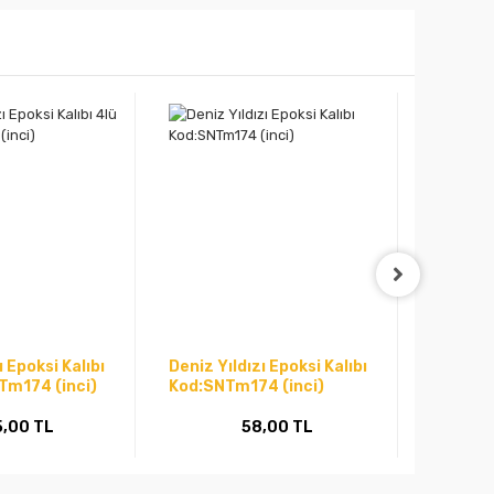
ı Epoksi Kalıbı
Deniz Yıldızı Epoksi Kalıbı
Deniz Kı
NTm174 (inci)
Kod:SNTm174 (inci)
Kod: S
5,00 TL
58,00 TL