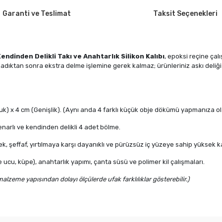
Garanti ve Teslimat
Taksit Seçenekleri
Kendinden Delikli Takı ve Anahtarlık Silikon Kalıbı
, epoksi reçine çalı
adıktan sonra ekstra delme işlemine gerek kalmaz; ürünleriniz askı deliği h
k) x 4 cm (Genişlik). (Aynı anda 4 farklı küçük obje dökümü yapmanıza ol
narlı ve kendinden delikli 4 adet bölme.
 şeffaf, yırtılmaya karşı dayanıklı ve pürüzsüz iç yüzeye sahip yüksek kalit
 ucu, küpe), anahtarlık yapımı, çanta süsü ve polimer kil çalışmaları.
zeme yapısından dolayı ölçülerde ufak farklılıklar gösterebilir.)