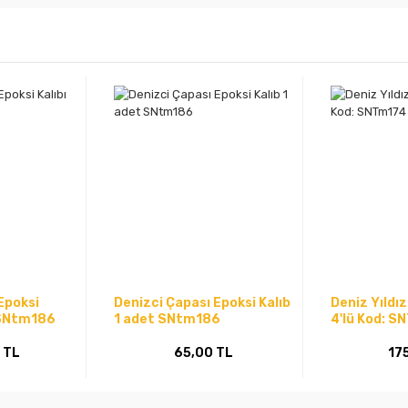
Epoksi
Denizci Çapası Epoksi Kalıb
Deniz Yıldız
: SNtm186
1 adet SNtm186
4'lü Kod: S
 TL
65,00 TL
17