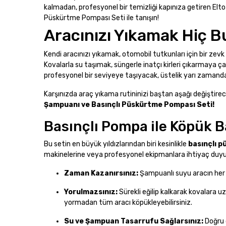
kalmadan, profesyonel bir temizliği kapınıza getiren Elt
Püskürtme Pompası Seti ile tanışın!
Aracınızı Yıkamak Hiç Bu
Kendi aracınızı yıkamak, otomobil tutkunları için bir zevk
Kovalarla su taşımak, süngerle inatçı kirleri çıkarmaya ç
profesyonel bir seviyeye taşıyacak, üstelik yarı zamand
Karşınızda araç yıkama rutininizi baştan aşağı değiştire
Şampuanı ve Basınçlı Püskürtme Pompası Seti!
Basınçlı Pompa ile Köpük B
Bu setin en büyük yıldızlarından biri kesinlikle
basınçlı 
makinelerine veya profesyonel ekipmanlara ihtiyaç duyu
Zaman Kazanırsınız:
Şampuanlı suyu aracın her n
Yorulmazsınız:
Sürekli eğilip kalkarak kovalara 
yormadan tüm aracı köpükleyebilirsiniz.
Su ve Şampuan Tasarrufu Sağlarsınız:
Doğru 