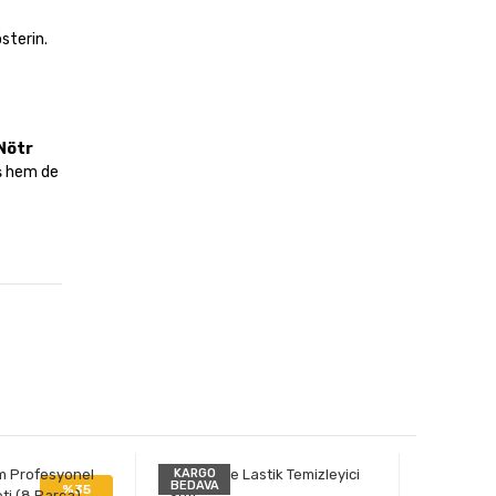
sterin.
Nötr
uş hem de
KARGO
BEDAVA
%35