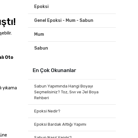
Epoksi
ştı!
Genel Epoksi - Mum - Sabun
ebilir.
Mum
Sabun
lı Oto
En Çok Okunanlar
Sabun Yapımında Hangi Boyayı
lı yıkama
Seçmelisiniz? Toz, Sıvı ve Jel Boya
Rehberi
Epoksi Nedir?
Epoksi Bardak Altlığı Yapımı
nüne
Sabun Nasıl Yapılır?