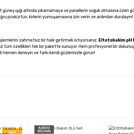
ekt güneş ışığı altında yıkamamaya ve panellerin soğuk olmasına özen gö
u püskürtün, kirlerin yumuşamasına izin verin ve ardından durulayın!
işlemlerini zahmetsiz bir hale getirmek istiyorsanız;
Eltotobakim pH 
ız tüm özellikleri tek bir pakette sunuyor. Hem profesyonel bir dokun
ti hemen deneyin ve farkı kendi gözlerinizle görün!
KARGO
BEDAVA
%37