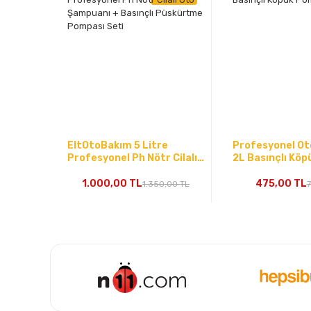
EltOtoBakım 5 Litre
Profesyonel Ot
Profesyonel Ph Nötr Cilalı
2L Basınçlı Kö
Oto Şampuanı + Basınçlı
Püskürtme Pompası Seti
1.000,00 TL
475,00 TL
1.350,00 TL
7