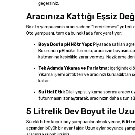
geçersiniz.
Aracınıza Kattığı Eşsiz Değ
Bir oto şampuanının aracı sadece "temizlemesi" yeterli 
Oto Şampuanı, tam da bu noktada fark yaratıyor:
Boya Dostu pH Nötr Yapı:
Piyasada satılan agres
Bu ürünün
pH nötr
formülü, aracınızın boyasına, 
katmanına kesinlikle zarar vermez. Nazik ama deri
Tek Adımda Yıkama ve Parlatma:
İçeriğindeki 
Yıkama işlemi bittikten ve aracınızı kuruladıktan s
katar.
Su İtici Etki:
Cilalı yapısı, yıkama sonrası aracın 
tutunmasını zorlaştırarak, aracınızın daha uzun sü
5 Litrelik Dev Boyut ile Uz
Sürekli biten küçük boy şampuanlar almak yerine,
5 litr
açısından büyük bir avantajdır. Uzun aylar boyunca şamp
aracınıza sunabilirsiniz.