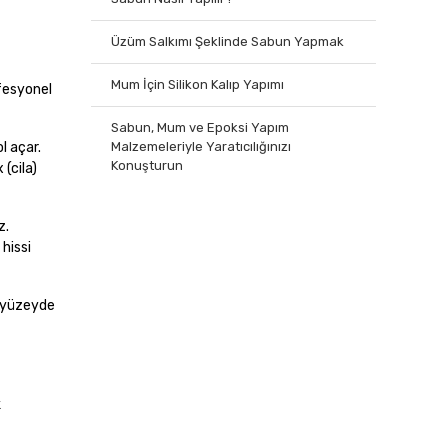
Üzüm Salkımı Şeklinde Sabun Yapmak
Mum İçin Silikon Kalıp Yapımı
fesyonel
Sabun, Mum ve Epoksi Yapım
Malzemeleriyle Yaratıcılığınızı
l açar.
Konuşturun
(cila)
z.
hissi
n yüzeyde
k