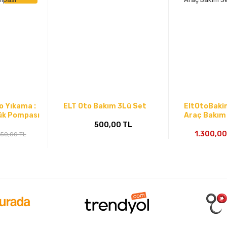
o Yıkama :
ELT Oto Bakım 3Lü Set
EltOtoBaki
pük Pompası
Araç Bakım 
500,00 TL
1.300,00
50,00 TL