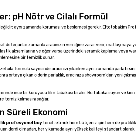
er: pH Nötr ve Cilalı Formül
değildir; aynı zamanda koruması ve beslemesi gerekir. Eltotobakim Pro
if deterjanlar zamanla aracınızın verniğine zarar verir, matlaşmaya yo
plastik aksamlarına ve eğer varsa üzerindeki seramik kaplama veya wax 
nlemesine bir temizlik sunar.
özel cila formülü sayesinde aracınızı yıkarken aynı zamanda parlatırsını
onra ortaya çıkan o derin parlaklık, aracınıza showroom'dan yeni çıkmış 
üzerinde ince bir koruyucu film tabakası bırakır. Bu tabaka suyun ve kiri
re temiz kalmasını sağlar.
un Süreli Ekonomi
elik profesyonel boy
tercih etmek hem bütçeniz için hem de pratikli
uan derdi olmadan, her yıkamada aynı yüksek kaliteyi standart olarak