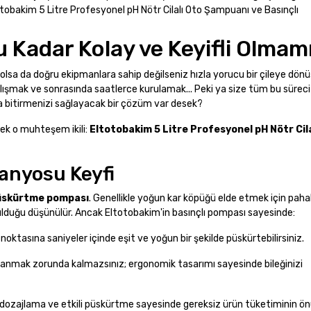
otobakim 5 Litre Profesyonel pH Nötr Cilalı Oto Şampuanı ve Basınçlı
 Kadar Kolay ve Keyifli Olmamı
 olsa da doğru ekipmanlara sahip değilseniz hızla yorucu bir çileye dönüş
alışmak ve sonrasında saatlerce kurulamak... Peki ya size tüm bu süreci
a bitirmenizi sağlayacak bir çözüm var desek?
cek o muhteşem ikili:
Eltotobakim 5 Litre Profesyonel pH Nötr Cila
anyosu Keyfi
püskürtme pompası
. Genellikle yoğun kar köpüğü elde etmek için paha
lduğu düşünülür. Ancak Eltotobakim'in basınçlı pompası sayesinde:
oktasına saniyeler içinde eşit ve yoğun bir şekilde püskürtebilirsiniz.
uzanmak zorunda kalmazsınız; ergonomik tasarımı sayesinde bileğinizi
dozajlama ve etkili püskürtme sayesinde gereksiz ürün tüketiminin ö