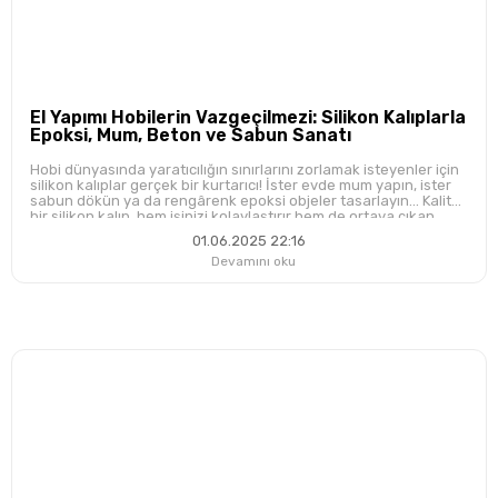
El Yapımı Hobilerin Vazgeçilmezi: Silikon Kalıplarla
Epoksi, Mum, Beton ve Sabun Sanatı
Hobi dünyasında yaratıcılığın sınırlarını zorlamak isteyenler için
silikon kalıplar gerçek bir kurtarıcı! İster evde mum yapın, ister
sabun dökün ya da rengârenk epoksi objeler tasarlayın... Kaliteli
bir silikon kalıp, hem işinizi kolaylaştırır hem de ortaya çıkan
ürünü kusursuz hale getirir.
01.06.2025 22:16
Devamını oku