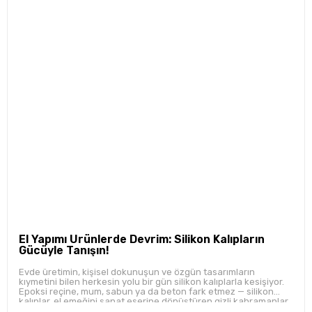
El Yapımı Ürünlerde Devrim: Silikon Kalıpların
Gücüyle Tanışın!
Evde üretimin, kişisel dokunuşun ve özgün tasarımların
kıymetini bilen herkesin yolu bir gün silikon kalıplarla kesişiyor.
Epoksi reçine, mum, sabun ya da beton fark etmez — silikon
kalıplar, el emeğini sanat eserine dönüştüren gizli kahramanlar.