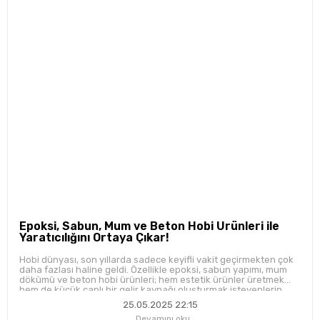
Epoksi, Sabun, Mum ve Beton Hobi Ürünleri ile
Yaratıcılığını Ortaya Çıkar!
Hobi dünyası, son yıllarda sadece keyifli vakit geçirmekten çok
daha fazlası haline geldi. Özellikle epoksi, sabun yapımı, mum
dökümü ve beton hobi ürünleri; hem estetik ürünler üretmek
hem de küçük çaplı bir gelir kaynağı oluşturmak isteyenlerin
gözdesi oldu.
25.05.2025 22:15
Devamını oku