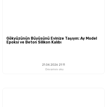
Gökyüzünün Büyüsünü Evinize Taşıyın: Ay Model
Epoksi ve Beton Silikon Kalıbı
21.04.2026 21:11
Devamını oku