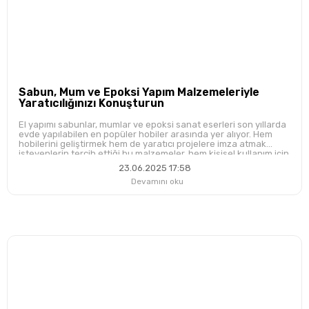
Sabun, Mum ve Epoksi Yapım Malzemeleriyle
Yaratıcılığınızı Konuşturun
El yapımı sabunlar, mumlar ve epoksi sanat eserleri son yıllarda
evde yapılabilen en popüler hobiler arasında yer alıyor. Hem
hobilerini geliştirmek hem de yaratıcı projelere imza atmak
isteyenlerin tercih ettiği bu malzemeler, hem kişisel kullanım için
hem de sevdiklerinize hediye olarak ideal. Bugün, sabun, mum
23.06.2025 17:58
ve epoksi yapım malzemelerinin nasıl kullanıldığı ve nerelerde
Devamını oku
kullanılabileceği konusunda size bazı ipuçları vereceğiz.