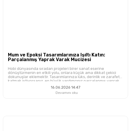
Mum ve Epoksi Tasarımlarınıza Işıltı Katın:
Parçalanmış Yaprak Varak Mucizesi
Hobi dünyasında sıradan projeleri birer sanat eserine
dönüştürmenin en etkili yolu, onlara küçük ama dikkat çekici
dokunuşlar eklemektir. Tasarımlarınıza lüks, derinlik ve zarafet
katmak istiyorsanız, en büyük yardımcınız parçalanmış yaprak
varak olacaktır.
16.06.2026 14:47
Devamını oku