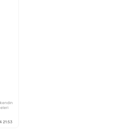
n kendin
eleri
4 21:53