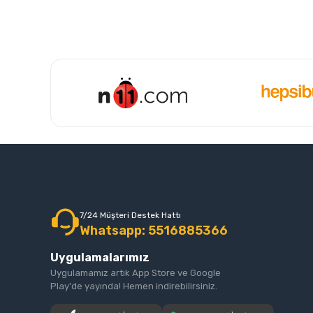
7/24 Müşteri Destek Hattı
Whatsapp: 5516885366
Uygulamalarımız
Uygulamamız artık App Store ve Google
Play'de yayında! Hemen indirebilirsiniz.