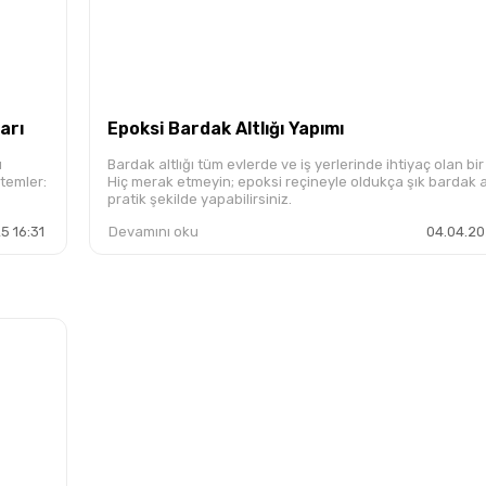
arı
Epoksi Bardak Altlığı Yapımı
ı
Bardak altlığı tüm evlerde ve iş yerlerinde ihtiyaç olan bir
ntemler:
Hiç merak etmeyin; epoksi reçineyle oldukça şık bardak alt
pratik şekilde yapabilirsiniz.
5 16:31
Devamını oku
04.04.20