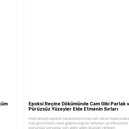
öküm
Epoksi Reçine Dökümünde Cam Gibi Parlak 
Pürüzsüz Yüzeyler Elde Etmenin Sırları
Hobi amaçlı epoksi tasarımlarınızda can sıkan baloncukla
mat görünümü nasıl gidereceğinizi anlatan, profesyonel 
pürüzsüz sonuçlar için adım adım ipuçları rehberi.