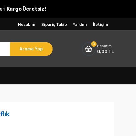
eri
Kargo Ücretsiz!
Hesabım
Sipariş Takip
Yardım
İletişim
0
Sepetim
Arama Yap
0,00 TL
flık