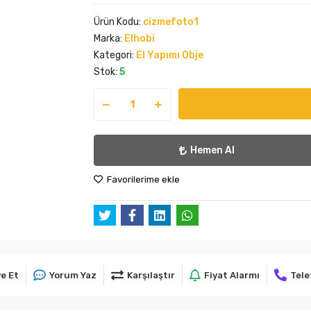
Ürün Kodu:
cizmefoto1
Marka:
Elhobi
Kategori:
El Yapımı Obje
Stok:
5
Hemen Al
Favorilerime ekle
e Et
Yorum Yaz
Karşılaştır
Fiyat Alarmı
Tele