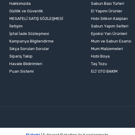
Hakkımızda
Sabun Bazı Türleri
Gizlilik ve Güvenlik
El Yapımı Ürünler
MESAFELİ SATIŞ SÖZLEŞMESİ
Hobi Silikon Kalıpları
İletişim
Sabun Yapım Setleri
İptal İade Sözleşmesi
Epoksi Yan Ürünleri
Kampanya Bilgilendirme
Mum ve Sabun Esansı
Sıkça Sorulan Sorular
Mum Malzemeleri
Sipariş Takip
Hobi Boya
Havale Bildirimleri
Taş Tozu
Puan Sistemi
ELT OTO BAKIM
El Hobi
| E-ticaret Paketleri ile hazırlanmıştır.