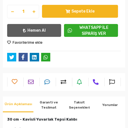
Sepete Ekle
WHATSAPP İLE
Hemen Al
SİPARİŞ VER
Favorilerime ekle
Garanti ve
Taksit
Ürün Açıklaması
Yorumlar
Teslimat
Seçenekleri
30 cm -
Kavisli Yuvarlak Tepsi Kalıbı