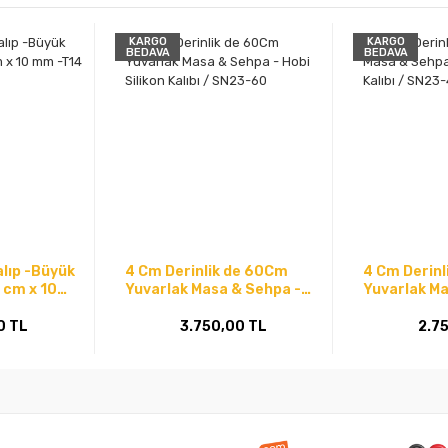
KARGO
KARGO
BEDAVA
BEDAVA
lıp -Büyük
4 Cm Derinlik de 60Cm
4 Cm Derinl
0 cm x 10
Yuvarlak Masa & Sehpa -
Yuvarlak Ma
Hobi Silikon Kalıbı / SN23-
Hobi Silikon
60
40
0 TL
3.750,00 TL
2.7