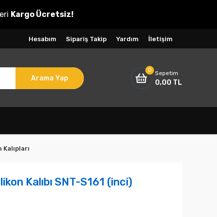
eri
Kargo Ücretsiz!
Hesabım
Sipariş Takip
Yardım
İletişim
0
Sepetim
Arama Yap
0,00 TL
 Kalıpları
likon Kalıbı SNT-S161 (inci)