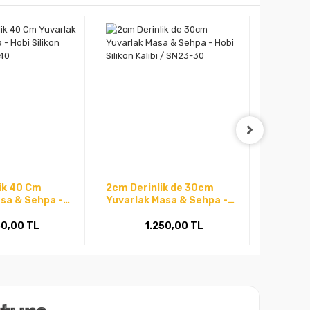
ik 40 Cm
2cm Derinlik de 30cm
Reçine E
sa & Sehpa -
Yuvarlak Masa & Sehpa -
Kalıbı -
 Kalıbı / SN23-
Hobi Silikon Kalıbı / SN23-
30
50,00 TL
1.250,00 TL