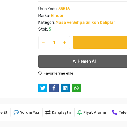
Ürün Kodu:
55516
Marka:
Elhobi
Kategori:
Masa ve Sehpa Silikon Kalıpları
Stok:
5
Hemen Al
Favorilerime ekle
e Et
Yorum Yaz
Karşılaştır
Fiyat Alarmı
Tele