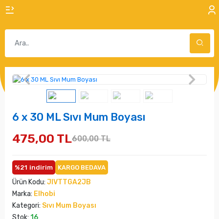
6 x 30 ML Sıvı Mum Boyası
475,00 TL
600,00 TL
%21
indirim
KARGO BEDAVA
Ürün Kodu:
JIVTTGA2JB
Marka:
Elhobi
Kategori:
Sıvı Mum Boyası
Stok:
16