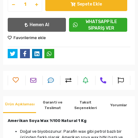
Sepete Ekle
WHATSAPP İLE
Hemen Al
SİPARİŞ VER
Favorilerime ekle
Garanti ve
Taksit
Ürün Açıklaması
Yorumlar
Teslimat
Seçenekleri
Amerikan Soya Wax %100 Natural 1 Kg
Doğal ve biyobozunur: Parafin wax gibi petrol bazlı bir
üründen farklı olarak, Amerikan soya wax bitki bazlı ve