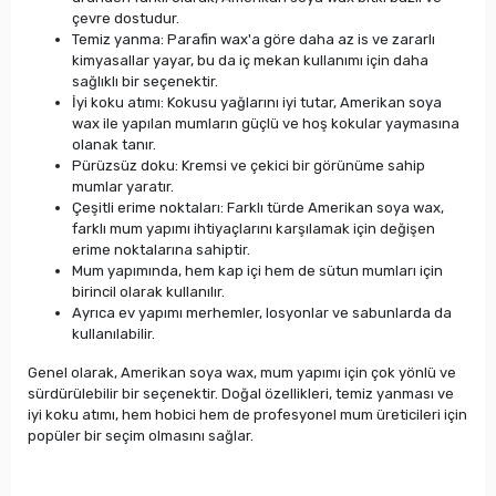
çevre dostudur.
Temiz yanma: Parafin wax'a göre daha az is ve zararlı
kimyasallar yayar, bu da iç mekan kullanımı için daha
sağlıklı bir seçenektir.
İyi koku atımı: Kokusu yağlarını iyi tutar, Amerikan soya
wax ile yapılan mumların güçlü ve hoş kokular yaymasına
olanak tanır.
Pürüzsüz doku: Kremsi ve çekici bir görünüme sahip
mumlar yaratır.
Çeşitli erime noktaları: Farklı türde Amerikan soya wax,
farklı mum yapımı ihtiyaçlarını karşılamak için değişen
erime noktalarına sahiptir.
Mum yapımında, hem kap içi hem de sütun mumları için
birincil olarak kullanılır.
Ayrıca ev yapımı merhemler, losyonlar ve sabunlarda da
kullanılabilir.
Genel olarak, Amerikan soya wax, mum yapımı için çok yönlü ve
sürdürülebilir bir seçenektir. Doğal özellikleri, temiz yanması ve
iyi koku atımı, hem hobici hem de profesyonel mum üreticileri için
popüler bir seçim olmasını sağlar.