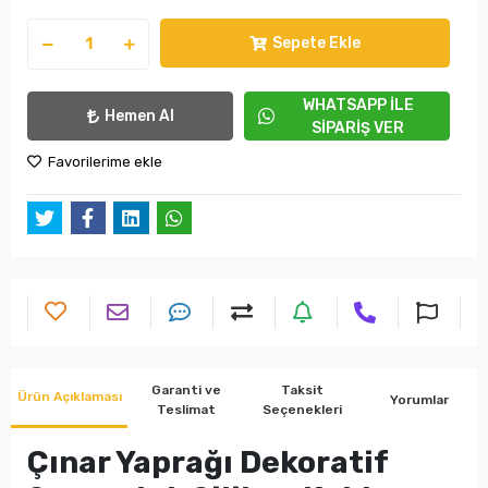
Sepete Ekle
WHATSAPP İLE
Hemen Al
SİPARİŞ VER
Favorilerime ekle
Garanti ve
Taksit
Ürün Açıklaması
Yorumlar
Teslimat
Seçenekleri
Çınar Yaprağı Dekoratif