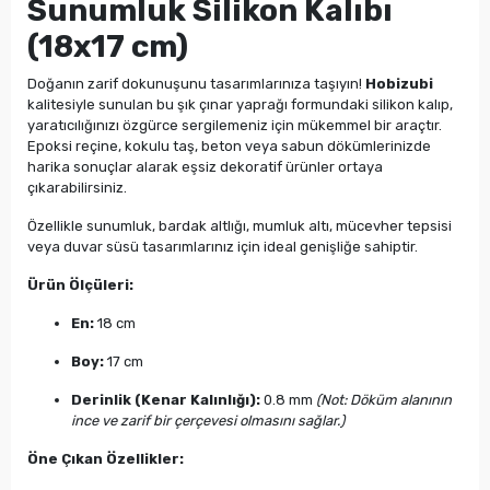
Sunumluk Silikon Kalıbı
(18x17 cm)
Doğanın zarif dokunuşunu tasarımlarınıza taşıyın!
Hobizubi
kalitesiyle sunulan bu şık çınar yaprağı formundaki silikon kalıp,
yaratıcılığınızı özgürce sergilemeniz için mükemmel bir araçtır.
Epoksi reçine, kokulu taş, beton veya sabun dökümlerinizde
harika sonuçlar alarak eşsiz dekoratif ürünler ortaya
çıkarabilirsiniz.
Özellikle sunumluk, bardak altlığı, mumluk altı, mücevher tepsisi
veya duvar süsü tasarımlarınız için ideal genişliğe sahiptir.
Ürün Ölçüleri:
En:
18 cm
Boy:
17 cm
Derinlik (Kenar Kalınlığı):
0.8 mm
(Not: Döküm alanının
ince ve zarif bir çerçevesi olmasını sağlar.)
Öne Çıkan Özellikler: