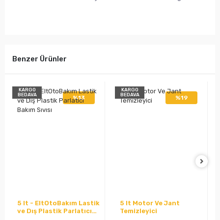
Benzer Ürünler
KARGO
KARGO
BEDAVA
BEDAVA
%13
%19
5 lt - EltOtoBakım Lastik
5 lt Motor Ve Jant
ve Dış Plastik Parlatıcı
Temizleyici
Bakım Sıvısı