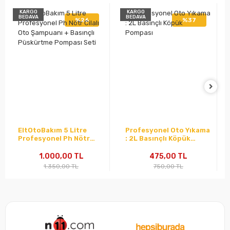
KARGO
KARGO
BEDAVA
BEDAVA
%26
%37
EltOtoBakım 5 Litre
Profesyonel Oto Yıkama
Profesyonel Ph Nötr
: 2L Basınçlı Köpük
Cilalı Oto Şampuanı +
Pompası
Basınçlı Püskürtme
1.000,00 TL
475,00 TL
Pompası Seti
1.350,00 TL
750,00 TL