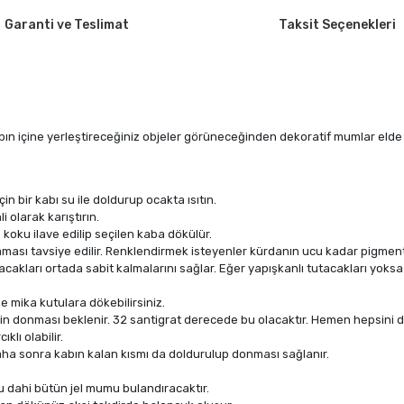
Garanti ve Teslimat
Taksit Seçenekleri
bın içine yerleştireceğiniz objeler görüneceğinden dekoratif mumlar elde e
n bir kabı su ile doldurup ocakta ısıtın.
 olarak karıştırın.
a ve koku ilave edilip seçilen kaba dökülür.
maması tavsiye edilir. Renklendirmek isteyenler kürdanın ucu kadar pigment 
n tutacakları ortada sabit kalmalarını sağlar. Eğer yapışkanlı tutacakları yo
e mika kutulara dökebilirsiniz.
 jelin donması beklenir. 32 santigrat derecede bu olacaktır. Hemen hepsin
lı olabilir.
Daha sonra kabın kalan kısmı da doldurulup donması sağlanır.
su dahi bütün jel mumu bulandıracaktır.