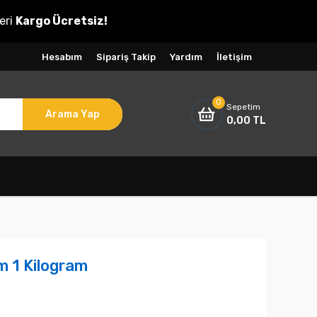
eri
Kargo Ücretsiz!
Hesabım
Sipariş Takip
Yardım
İletişim
0
Sepetim
Arama Yap
0,00 TL
m 1 Kilogram