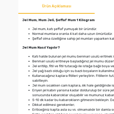
Ürün Açıklaması
Jel Mum, Mum Jeli, Şeffaf Mum 1 Kilogram
Jel mum, katı şeffaf yumuşak bir üründür.
Normal mumlara oranla 4 kat daha uzun ömürlüdür.
Şeffaf olma özelliğine sahip jel mumları yaparken ka
Jel Mum Nasıl Yapılır?
Katı halde bulunan jel mumu benmari usulü eritmek içi
Benmari usulü eritmeye başladığınız jel mumu düzenli
Jel eritilip, fitil ve fitil tutacağı ile isteğe bağlı boy
Jel yağ bazlı olduğu için su bazlı boyaların kullanıl
Kullanacağınız kaplara fitilleri yerleştirin. Fitilleri
sabitleyin.
Jel mum sıcakken cam kaplara, ılık hale geldiğinde is
Eriyen jel kabın yarısına kadar doldurulup bir süre
sonucunda kabarcıklar oluşabilir ve mumunuz kabarcık
5-10 dk kadar bu kabarcıkların gitmesini bekleyin. 
Dikkat edilmesi gerekenler;
Eriticeğiniz kapta asla su vs. olmamalıdır bir damla 