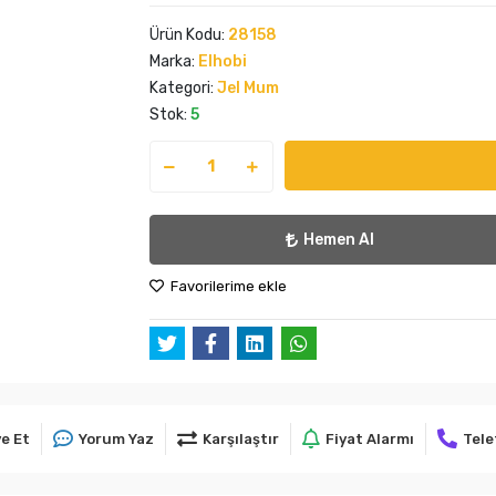
Ürün Kodu:
28158
Marka:
Elhobi
Kategori:
Jel Mum
Stok:
5
Hemen Al
Favorilerime ekle
e Et
Yorum Yaz
Karşılaştır
Fiyat Alarmı
Tele