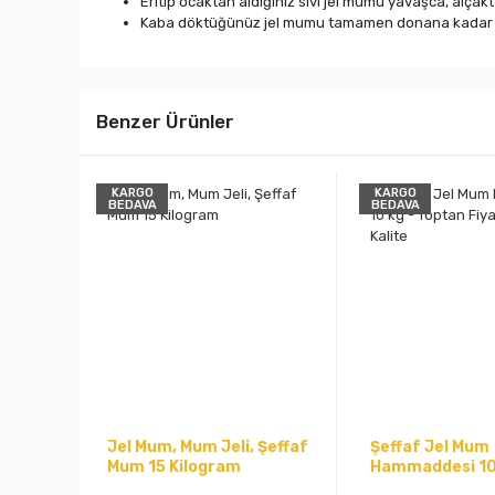
Eritip ocaktan aldığınız sıvı jel mumu yavaşca, alça
Kaba döktüğünüz jel mumu tamamen donana kadar h
Benzer Ürünler
KARGO
KARGO
BEDAVA
BEDAVA
Jel Mum, Mum Jeli, Şeffaf
Şeffaf Jel Mum
Mum 15 Kilogram
Hammaddesi 10 
Toptan Fiyat &