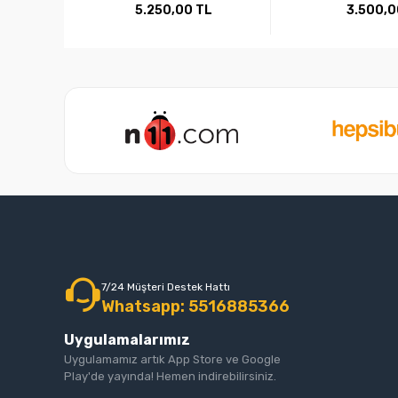
Kalite
5.250,00 TL
3.500,0
7/24 Müşteri Destek Hattı
Whatsapp: 5516885366
Uygulamalarımız
Uygulamamız artık App Store ve Google
Play'de yayında! Hemen indirebilirsiniz.