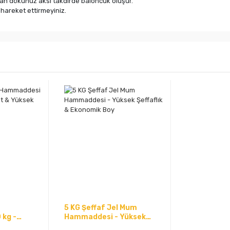
ktan dökünüz aksi takdirde baloncuk oluşur.
areket ettirmeyiniz.
5 KG Şeffaf Jel Mum
kg -
Hammaddesi - Yüksek
 Yüksek
Şeffaflık & Ekonomik Boy