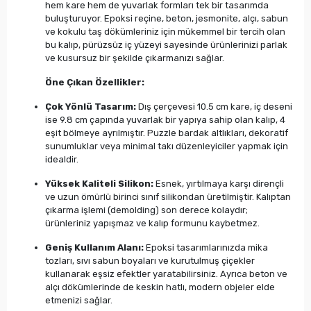
hem kare hem de yuvarlak formları tek bir tasarımda
buluşturuyor. Epoksi reçine, beton, jesmonite, alçı, sabun
ve kokulu taş dökümleriniz için mükemmel bir tercih olan
bu kalıp, pürüzsüz iç yüzeyi sayesinde ürünlerinizi parlak
ve kusursuz bir şekilde çıkarmanızı sağlar.
Öne Çıkan Özellikler:
Çok Yönlü Tasarım:
Dış çerçevesi 10.5 cm kare, iç deseni
ise 9.8 cm çapında yuvarlak bir yapıya sahip olan kalıp, 4
eşit bölmeye ayrılmıştır. Puzzle bardak altlıkları, dekoratif
sunumluklar veya minimal takı düzenleyiciler yapmak için
idealdir.
Yüksek Kaliteli Silikon:
Esnek, yırtılmaya karşı dirençli
ve uzun ömürlü birinci sınıf silikondan üretilmiştir. Kalıptan
çıkarma işlemi (demolding) son derece kolaydır;
ürünleriniz yapışmaz ve kalıp formunu kaybetmez.
Geniş Kullanım Alanı:
Epoksi tasarımlarınızda mika
tozları, sıvı sabun boyaları ve kurutulmuş çiçekler
kullanarak eşsiz efektler yaratabilirsiniz. Ayrıca beton ve
alçı dökümlerinde de keskin hatlı, modern objeler elde
etmenizi sağlar.