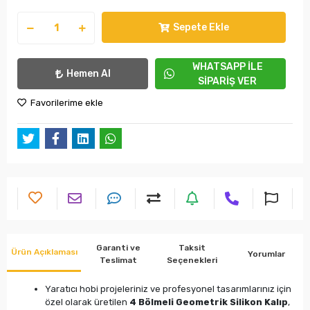
Sepete Ekle
WHATSAPP İLE
Hemen Al
SİPARİŞ VER
Favorilerime ekle
Garanti ve
Taksit
Ürün Açıklaması
Yorumlar
Teslimat
Seçenekleri
Yaratıcı hobi projeleriniz ve profesyonel tasarımlarınız için
özel olarak üretilen
4 Bölmeli Geometrik Silikon Kalıp
,