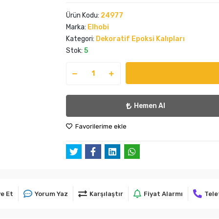
Ürün Kodu:
24977
Marka:
Elhobi
Kategori:
Dekoratif Epoksi Kalıpları
Stok:
5
Hemen Al
Favorilerime ekle
e Et
Yorum Yaz
Karşılaştır
Fiyat Alarmı
Tele