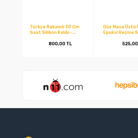
Türkçe Rakamlı 30 Cm
Düz Masa Üstü İ
Saat Silikon Kalıbı -
Epoksi Reçine Si
Snts131 (inci)
(Snt-Z004inci)
800,00 TL
525,00