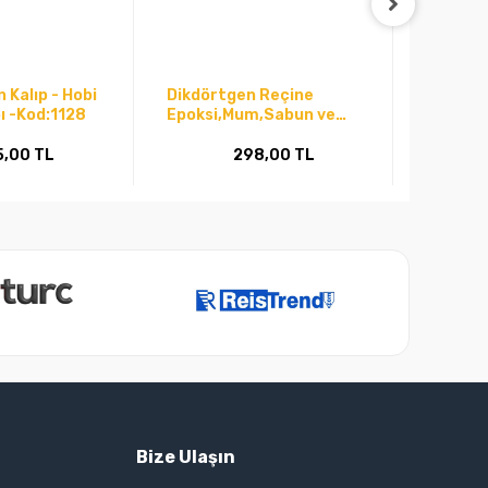
n Kalıp - Hobi
Dikdörtgen Reçine
Ay Mode
bı -Kod:1128
Epoksi,Mum,Sabun ve
Silikon 
Beton Kalıbı Kod:e001
5,00 TL
298,00 TL
Bize Ulaşın