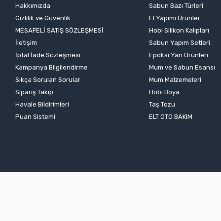
Hakkımızda
Sabun Bazı Türleri
Gizlilik ve Güvenlik
El Yapımı Ürünler
MESAFELİ SATIŞ SÖZLEŞMESİ
Hobi Silikon Kalıpları
İletişim
Sabun Yapım Setleri
İptal İade Sözleşmesi
Epoksi Yan Ürünleri
Kampanya Bilgilendirme
Mum ve Sabun Esansı
Sıkça Sorulan Sorular
Mum Malzemeleri
Sipariş Takip
Hobi Boya
Havale Bildirimleri
Taş Tozu
Puan Sistemi
ELT OTO BAKIM
El Hobi
| E-ticaret Paketleri ile hazırlanmıştır.