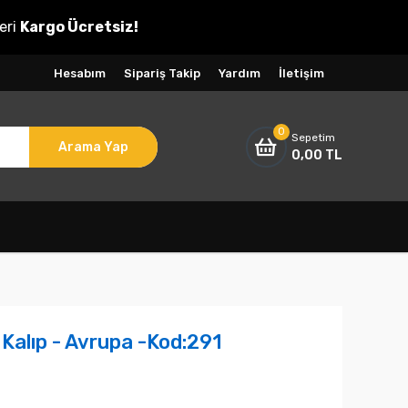
eri
Kargo Ücretsiz!
Hesabım
Sipariş Takip
Yardım
İletişim
0
Sepetim
Arama Yap
0,00 TL
n Kalıp - Avrupa -Kod:291