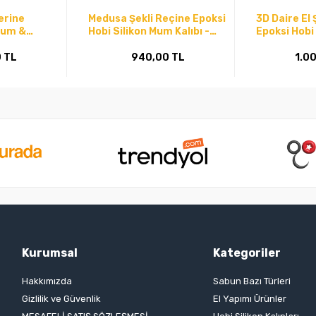
erine
Medusa Şekli Reçine Epoksi
3D Daire El 
Mum &
Hobi Silikon Mum Kalıbı -
Epoksi Hobi 
alıp Modeli
Kod:1172
Kod:1106
 TL
940,00 TL
1.0
Kurumsal
Kategoriler
Hakkımızda
Sabun Bazı Türleri
Gizlilik ve Güvenlik
El Yapımı Ürünler