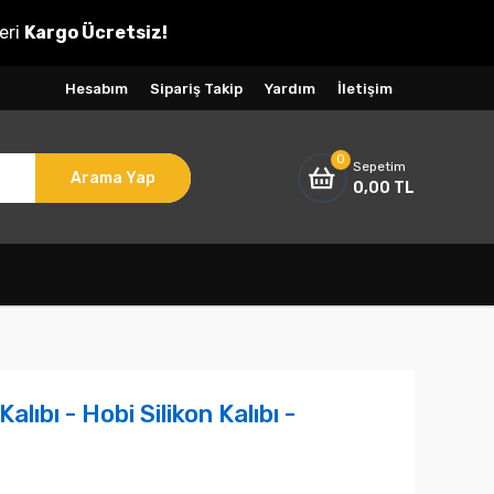
eri
Kargo Ücretsiz!
Hesabım
Sipariş Takip
Yardım
İletişim
0
Sepetim
Arama Yap
0,00 TL
ıbı - Hobi Silikon Kalıbı -