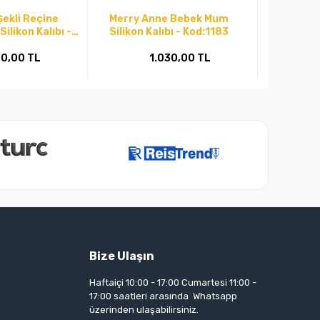
Şekli Reçine
Merry Anne Bebek Mum
Noel Ba
Silikon Kalıbı -
Silikon Kalıbı - Kod:1183
Kalıp-K
00,00 TL
1.030,00 TL
Bize Ulaşın
Haftaiçi 10:00 - 17:00 Cumartesi 11:00 -
17:00 saatleri arasında Whatsapp
üzerinden ulaşabilirsiniz.