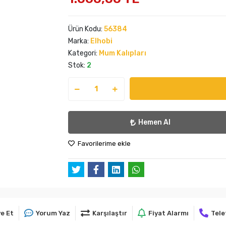
Ürün Kodu:
56384
Marka:
Elhobi
Kategori:
Mum Kalıpları
Stok:
2
Hemen Al
Favorilerime ekle
e Et
Yorum Yaz
Karşılaştır
Fiyat Alarmı
Tele