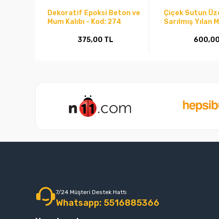
Dekoratif Epoksi Beton ve
Çiçek Sutun Üz
Mum Kalıbı - Kod: 274
Sarılmış Yılan 
Sabun Silikon K
Kod:1181
375,00 TL
600,00
7/24 Müşteri Destek Hattı
Whatsapp: 5516885366