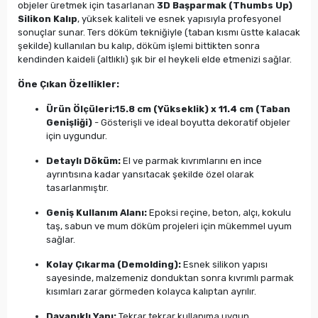
objeler üretmek için tasarlanan
3D Başparmak (Thumbs Up)
Silikon Kalıp
, yüksek kaliteli ve esnek yapısıyla profesyonel
sonuçlar sunar. Ters döküm tekniğiyle (taban kısmı üstte kalacak
şekilde) kullanılan bu kalıp, döküm işlemi bittikten sonra
kendinden kaideli (altlıklı) şık bir el heykeli elde etmenizi sağlar.
Öne Çıkan Özellikler:
Ürün Ölçüleri:
15.8 cm (Yükseklik) x 11.4 cm (Taban
Genişliği)
- Gösterişli ve ideal boyutta dekoratif objeler
için uygundur.
Detaylı Döküm:
El ve parmak kıvrımlarını en ince
ayrıntısına kadar yansıtacak şekilde özel olarak
tasarlanmıştır.
Geniş Kullanım Alanı:
Epoksi reçine, beton, alçı, kokulu
taş, sabun ve mum döküm projeleri için mükemmel uyum
sağlar.
Kolay Çıkarma (Demolding):
Esnek silikon yapısı
sayesinde, malzemeniz donduktan sonra kıvrımlı parmak
kısımları zarar görmeden kolayca kalıptan ayrılır.
Dayanıklı Yapı:
Tekrar tekrar kullanıma uygun,