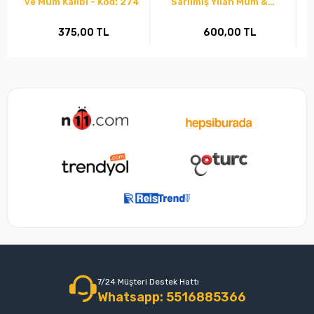
ve Mum Kalıbı - Kod: 274
Sarılmış Yılan Mum &
Sabun Silikon Kalıp
Modeli Kod:1181
375,00 TL
600,00 TL
7/24 Müşteri Destek Hattı
Whatsapp: 5516885366