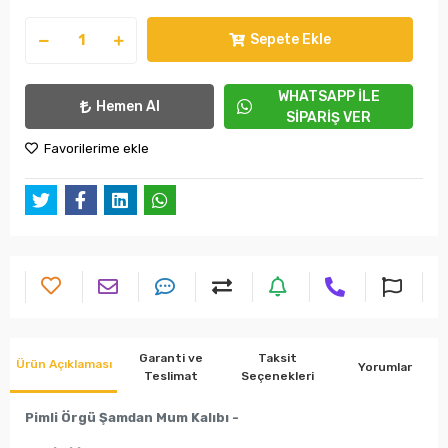
Sepete Ekle
WHATSAPP İLE
Hemen Al
SİPARİŞ VER
Favorilerime ekle
Garanti ve
Taksit
Ürün Açıklaması
Yorumlar
Teslimat
Seçenekleri
Pimli Örgü Şamdan Mum Kalıbı -