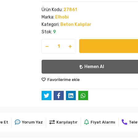
Ürün Kodu:
27861
Marka:
Elhobi
Kategori:
Beton Kalıplar
Stok:
9
Hemen Al
Favorilerime ekle
e Et
Yorum Yaz
Karşılaştır
Fiyat Alarmı
Tele