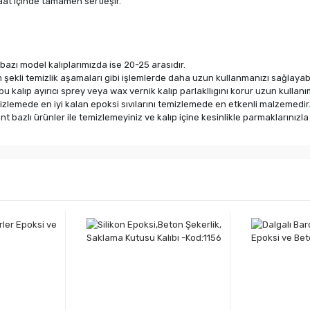
saat içinde tamamen sertleşir.
bazı model kalıplarımızda ise 20-25 arasıdır.
 şekli temizlik aşamaları gibi işlemlerde daha uzun kullanmanızı sağlayabil
 bu kalıp ayırıcı sprey veya wax vernik kalıp parlakllıgını korur uzun kullan
mizlemede en iyi kalan epoksi sıvılarını temizlemede en etkenli malzemedir
lvent bazlı ürünler ile temizlemeyiniz ve kalıp içine kesinlikle parmakların