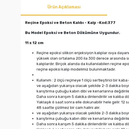
Ürün Açıklaması
Reçine Epoksi ve Beton Kalıbı - Kalp -Kod:377
Bu Model Epoksi ve Beton Dökümüne Uygundur.
11 x 12 cm
Reçine epoksi silikon enjeksiyon kalıplar ısıya dayan
yüksek olan ortalama 200 ila 300 derece arasında sıca
kalıplardır. Birçok alanda da kullanılabilen reçine ep
reçine epoksi kalıp modelimiz bulunmaktadır.
Kullanım
: 2 ölçü reçineye 1 ölçü sertleştirici bir ka
ve aşağıdan yukarıya olacak şekilde 2-3 dakika boyun
karıştırma çubuğu kabın dibi ve kenarlarına değdiril
Daha sonra karışım 5 dakika dinlendirilir ve kalıba d
Yaklaşık 6 saat sonra elle dokunabilir hele gelir. 12 
48 saatte çizilmez bir cam halini alır.
ve aşağıdan yukarıya olacak şekilde 2-3 dakika boyun
karıştırma çubuğu kabın dibi ve kenarlarına değdiril
Daha sonra karışım 5 dakika dinlendirilir ve kalıba d