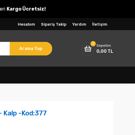
eri
Kargo Ücretsiz!
Hesabım
Sipariş Takip
Yardım
İletişim
0
Sepetim
Arama Yap
0,00 TL
- Kalp -Kod:377