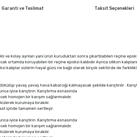
Garanti ve Teslimat
Taksit Seçenekleri
ıklı ve kolay ayrılan yani ürün kuruduktan sonra çıkartılabilen reçine epo
k ortamda koruyabilen bir reçine epoksi kalıbıdır Ayrıca silikon kalıpları
oksi kalıplar sizlerin hayal gücü ne bağlı olarak birçok sektörde de farklıl
ba dökülüp yavaş yavaş hava kabarcığı kalmayacak şekilde karıştırılır . Karı
ca iyice karıştırın. Karıştırma esnasında
ecek homojen bir karışım sağlanmalıdır.
ökülerek kurumaya bırakılır.
saat içinde tamamen sertleşir.
ca iyice karıştırın. Karıştırma esnasında
ecek homojen bir karışım sağlanmalıdır.
ökülerek kurumaya bırakılır.