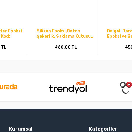
rler Epoksi
Silikon Epoksi,Beton
Dalgalı Bar
 Kod:
Şekerlik, Saklama Kutusu
Epoksi ve Be
Kalıbı -Kod:1156
Kod:349
 TL
460,00 TL
45
Kurumsal
Kategoriler