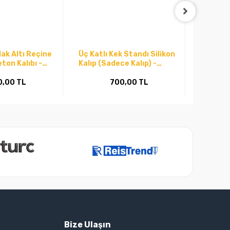
dak Altı Reçine
Üç Katlı Kek Standı Silikon
Kare Ba
ton Kalıbı -
Kalıp (Sadece Kalıp) -
dörtlük
kod:348
Kalıbı-
0,00 TL
700,00 TL
Bize Ulaşın