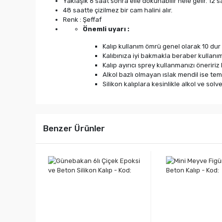
Yaklaşık 6 saat sonra elle dokunabilir hele gelir. 12 
48 saatte çizilmez bir cam halini alır.
Renk : Şeffaf
Önemli uyarı :
Kalıp kullanım ömrü genel olarak 10 dur 
Kalıbınıza iyi bakmakla beraber kullanım
Kalıp ayırıcı sprey kullanmanızı öneririz
Alkol bazlı olmayan ıslak mendil ise te
Silikon kalıplara kesinlikle alkol ve so
Benzer Ürünler