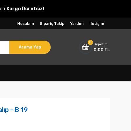
eri
Kargo Ücretsiz!
Hesabım
Sipariş Takip
Yardım
İletişim
0
Sepetim
Arama Yap
0,00 TL
lıp - B 19