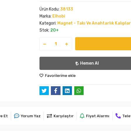
Ürün Kodu:
38133
Marka:
Elhobi
Kategori:
Magnet - Takı Ve Anahtarlık Kalıplar
Stok:
20+
Hemen Al
Favorilerime ekle
e Et
Yorum Yaz
Karşılaştır
Fiyat Alarmı
Tele