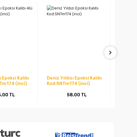
ı Epoksi Kalıbı
Deniz Yıldızı Epoksi Kalıbı
Deniz Kı
NTm174 (inci)
Kod:SNTm174 (inci)
Kod: S
5,00 TL
58,00 TL