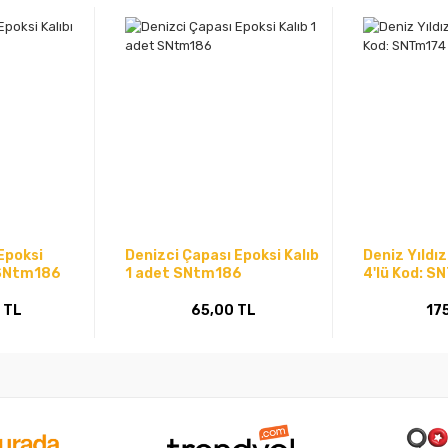
Epoksi
Denizci Çapası Epoksi Kalıb
Deniz Yıldız
: SNtm186
1 adet SNtm186
4'lü Kod: S
 TL
65,00 TL
17