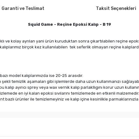
Garanti ve Teslimat
Taksit Seçenekleri
Squid Game - Reçine Epoksi Kalıp - B 19
ıklı ve kolay ayrılan yani ürün kuruduktan sonra çıkartılabilen reçine epo
kalıplarımız birçok kez kullanılabilen tek seferlik olmayan reçine kalıplardı
bazı model kalıplarımızda ise 20-25 arasıdır.
 şekli temizlik aşamaları gibi işlemlerde daha uzun kullanmanızı sağlayabil
 bu kalıp ayırıcı sprey veya wax vernik kalıp parlakllıgını korur uzun kullan
mizlemede en iyi kalan epoksi sıvılarını temizlemede en etkenli malzemedir
lvent bazlı ürünler ile temizlemeyiniz ve kalıp içine kesinlikle parmakların