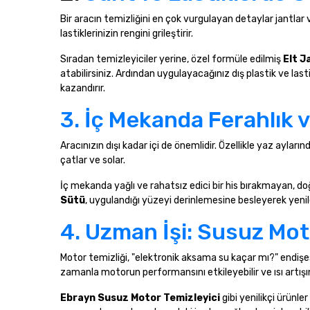
Bir aracın temizliğini en çok vurgulayan detaylar jantlar ve 
lastiklerinizin rengini grileştirir.
Sıradan temizleyiciler yerine, özel formüle edilmiş
Elt J
atabilirsiniz. Ardından uygulayacağınız dış plastik ve last
kazandırır.
3. İç Mekanda Ferahlık 
Aracınızın dışı kadar içi de önemlidir. Özellikle yaz ayla
çatlar ve solar.
İç mekanda yağlı ve rahatsız edici bir his bırakmayan, do
Sütü
, uygulandığı yüzeyi derinlemesine besleyerek yeniler
4. Uzman İşi: Susuz Mot
Motor temizliği, "elektronik aksama su kaçar mı?" endişesiy
zamanla motorun performansını etkileyebilir ve ısı artışın
Ebrayn Susuz Motor Temizleyici
gibi yenilikçi ürünl