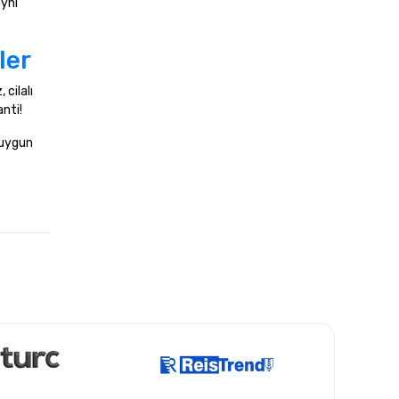
aynı
ler
 cilalı
anti!
 uygun