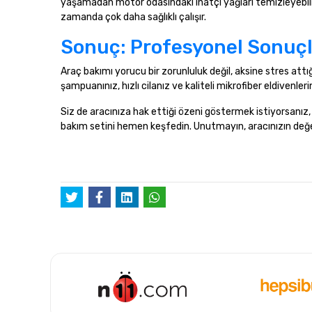
yaşamadan motor odasındaki inatçı yağları temizleyebilir
zamanda çok daha sağlıklı çalışır.
Sonuç: Profesyonel Sonuçla
Araç bakımı yorucu bir zorunluluk değil, aksine stres attığı
şampuanınız, hızlı cilanız ve kaliteli mikrofiber eldivenl
Siz de aracınıza hak ettiği özeni göstermek istiyorsanız
bakım setini hemen keşfedin. Unutmayın, aracınızın değer