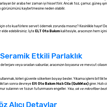
l parlayan bir araba her zaman iyi hissettirir. Ancak toz, çamur, güneş ışın
ıcı görünümünü kaybetmesine neden olabilir.
için oto kuaförlere servet ödemek zorunda mısınız? Kesinlikle hayır! D
elde edebilirsiniz. İşte
ELT Oto Bakım
kalitesiyle, aracınızın hem içi
Seramik Etkili Parlaklık
k deterjanı veya sıradan sabunlar, aracınızın boyasına ve mevcut cilası
ullanmak, kirleri güvenle sökerken boyayı besler. Yıkama işlemi bittikt
ladıktan sonra devreye
Elt Oto Bakım Hızlı Cila (QuikWax)
girer. Hızlı c
ğmur sularının ve tozun tutunmasını engeller.
Yıka, sık ve mikrofiber bezle
öz Alıcı Detaylar