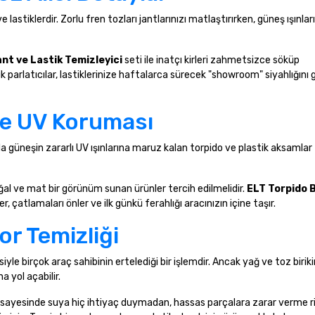
lastiklerdir. Zorlu fren tozları jantlarınızı matlaştırırken, güneş ışınları
ant ve Lastik Temizleyici
seti ile inatçı kirleri zahmetsizce söküp
ik parlatıcılar, lastiklerinize haftalarca sürecek "showroom" siyahlığını g
ve UV Koruması
rında güneşin zararlı UV ışınlarına maruz kalan torpido ve plastik aksamla
ğal ve mat bir görünüm sunan ürünler tercih edilmelidir.
ELT Torpido 
, çatlamaları önler ve ilk günkü ferahlığı aracınızın içine taşır.
or Temizliği
le birçok araç sahibinin ertelediği bir işlemdir. Ancak yağ ve toz birikin
a yol açabilir.
er sayesinde suya hiç ihtiyaç duymadan, hassas parçalara zarar verme ri