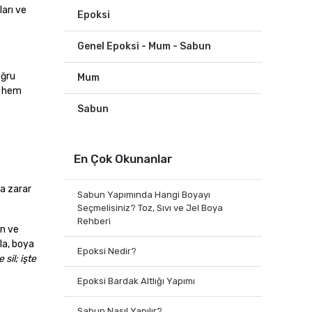
ları ve
Epoksi
Genel Epoksi - Mum - Sabun
oğru
Mum
ni hem
Sabun
En Çok Okunanlar
na zarar
Sabun Yapımında Hangi Boyayı
Seçmelisiniz? Toz, Sıvı ve Jel Boya
Rehberi
en ve
ila, boya
Epoksi Nedir?
 sil; işte
Epoksi Bardak Altlığı Yapımı
Sabun Nasıl Yapılır?