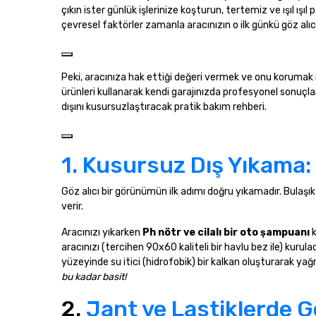
çıkın ister günlük işlerinize koşturun, tertemiz ve ışıl ışı
ç
evresel faktörler zamanla aracınızın o ilk günkü göz al
Peki, aracınıza hak ettiği değeri vermek ve onu korumak 
ürünleri kullanarak ke
ndi garajınızda profesyonel sonuçlar 
dışını kusursuzlaştıracak pratik bakım rehberi.
1. Kusursuz Dış Yıkama: 
Göz alıcı bir görünümün ilk adımı doğru yıkamadır. Bulaşı
verir.
Aracınızı yıkarken
Ph nötr ve cilalı bir oto şampuanı
k
aracınızı (tercihen 90x60 kaliteli bir havlu bez ile) kuru
yüzeyinde su itici (hidrofobik) bir kalkan oluşturarak ya
bu kadar basit!
2.
Jant ve Lastiklerde G