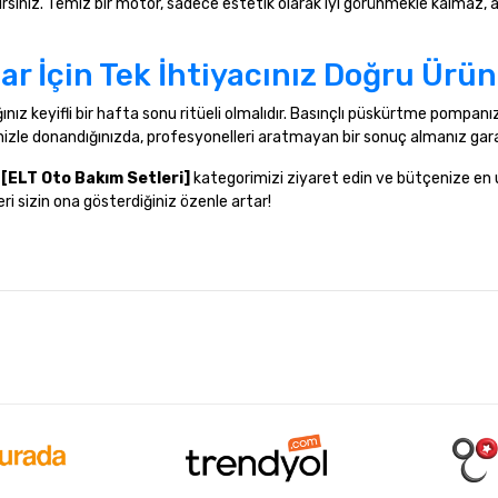
siniz. Temiz bir motor, sadece estetik olarak iyi görünmekle kalmaz, 
r İçin Tek İhtiyacınız Doğru Ürün
nız keyifli bir hafta sonu ritüeli olmalıdır. Basınçlı püskürtme pompanız,
erinizle donandığınızda, profesyonelleri aratmayan bir sonuç almanız gar
,
[ELT Oto Bakım Setleri]
kategorimizi ziyaret edin ve bütçenize en
i sizin ona gösterdiğiniz özenle artar!